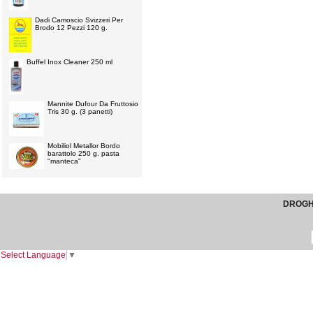
Dadi Camoscio Svizzeri Per
Brodo 12 Pezzi 120 g.
Buffel Inox Cleaner 250 ml
Mannite Dufour Da Fruttosio
Tris 30 g. (3 panetti)
Mobiliol Metallor Bordo
barattolo 250 g. pasta
"manteca"
DROGHE
Select Language
▼