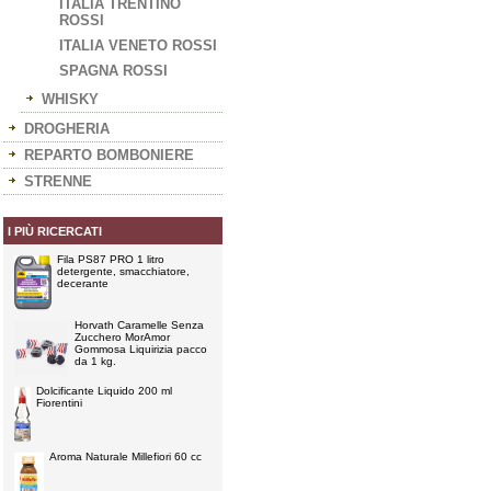
ITALIA TRENTINO
ROSSI
ITALIA VENETO ROSSI
SPAGNA ROSSI
WHISKY
DROGHERIA
REPARTO BOMBONIERE
STRENNE
I PIÙ RICERCATI
Fila PS87 PRO 1 litro
detergente, smacchiatore,
decerante
Horvath Caramelle Senza
Zucchero MorAmor
Gommosa Liquirizia pacco
da 1 kg.
Dolcificante Liquido 200 ml
Fiorentini
Aroma Naturale Millefiori 60 cc