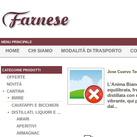
MENU PRINCIPALE
HOME
CHI SIAMO
MODALITÀ DI TRASPORTO
CO
CATEGORIE PRODOTTI
Jose Cuervo Teq
OFFERTE
L'Anima Bianc
NOVITÀ
equilibrata, f
CANTINA
distillata con
BIRRE
vibrante, qui 
CAVATAPPI E BICCHIERI
dal...
DISTILLATI, LIQUORI E ...
AMARI
APERITIVI
ARMAGNAC