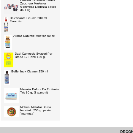
Horvath Caramelle Senza
Zucchero MorAmor
Gommosa Liquirizia pacco
da 1 kg.
Dolcificante Liquido 200 ml
Fiorentini
Aroma Naturale Millefiori 60 cc
Dadi Camoscio Svizzeri Per
Brodo 12 Pezzi 120 g.
Buffel Inox Cleaner 250 ml
Mannite Dufour Da Fruttosio
Tris 30 g. (3 panetti)
Mobiliol Metallor Bordo
barattolo 250 g. pasta
"manteca"
DROGHE