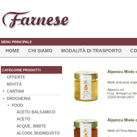
MENU PRINCIPALE
HOME
CHI SIAMO
MODALITÀ DI TRASPORTO
CO
CATEGORIE PRODOTTI
Alpenzu Miele d
OFFERTE
Miele di Acacia origi
NOVITÀ
Alpenzu srl
CANTINA
Fraz. Arnaud Le Vie
11020 Arnad (AO)
DROGHERIA
FOOD
ACETO BALSAMICO
ACETO
Alpenzu Miele d
ACQUE, BIBITE
Miele di Flora Alpina 
ALCOOL BUONGUSTO