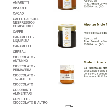
Alpenzu srl
AMARETTI
Fraz. Arnaud Le Vie
11020 Arnad (AO)
BISCOTTI
CACAO
CAFFE CAPSULE
NESPRESSO©
Alpenzu Miele M
COMPATIBILI
CAFFE
Miele di Melata di B
CARAMELLE -
Alpenzu srl
LIQUIRIZIA
Fraz. Arnaud Le Vie
11020 Arnad (AO)
CARAMELLE
CEREALI
CIOCCOLATO -
AUTUNNO
Miele di Acacia 
CIOCCOLATO -
La Purezza del Nett
PRIMAVERA
acacia delle colline
consistenza sempre 
CIOCCOLATO -
Produttore: Riolfi S
TAVOLETTE
CIOCCOLATO
COLORANTI
ALIMENTARI
CONFETTI -
CIOCCOLATO E ALTRO