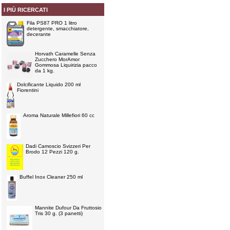
I PIÙ RICERCATI
Fila PS87 PRO 1 litro
detergente, smacchiatore,
decerante
Horvath Caramelle Senza
Zucchero MorAmor
Gommosa Liquirizia pacco
da 1 kg.
Dolcificante Liquido 200 ml
Fiorentini
Aroma Naturale Millefiori 60 cc
Dadi Camoscio Svizzeri Per
Brodo 12 Pezzi 120 g.
Buffel Inox Cleaner 250 ml
Mannite Dufour Da Fruttosio
Tris 30 g. (3 panetti)