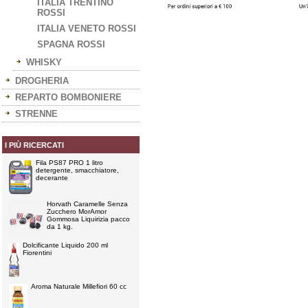
ITALIA TRENTINO
ROSSI
ITALIA VENETO ROSSI
SPAGNA ROSSI
WHISKY
DROGHERIA
REPARTO BOMBONIERE
STRENNE
I PIÙ RICERCATI
Fila PS87 PRO 1 litro
detergente, smacchiatore,
decerante
Horvath Caramelle Senza
Zucchero MorAmor
Gommosa Liquirizia pacco
da 1 kg.
Dolcificante Liquido 200 ml
Fiorentini
Aroma Naturale Millefiori 60 cc