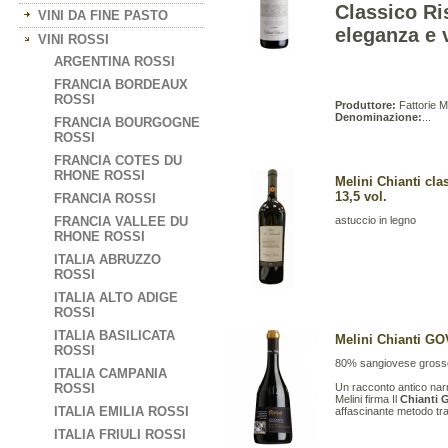
Classico Ri
VINI DA FINE PASTO
eleganza e 
VINI ROSSI
ARGENTINA ROSSI
FRANCIA BORDEAUX
ROSSI
Produttore:
Fattorie M
Denominazione:
...
FRANCIA BOURGOGNE
ROSSI
FRANCIA COTES DU
RHONE ROSSI
Melini Chianti cl
13,5 vol.
FRANCIA ROSSI
FRANCIA VALLEE DU
astuccio in legno
RHONE ROSSI
ITALIA ABRUZZO
ROSSI
ITALIA ALTO ADIGE
ROSSI
ITALIA BASILICATA
Melini Chianti G
ROSSI
80% sangiovese gross
ITALIA CAMPANIA
ROSSI
Un racconto antico nar
Melini firma Il
Chianti 
ITALIA EMILIA ROSSI
affascinante metodo trad
ITALIA FRIULI ROSSI