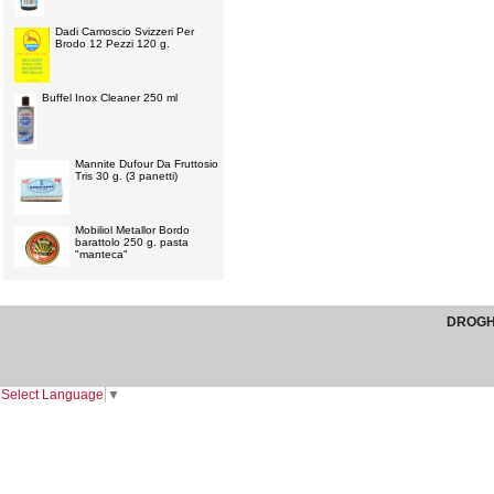
Dadi Camoscio Svizzeri Per
Brodo 12 Pezzi 120 g.
Buffel Inox Cleaner 250 ml
Mannite Dufour Da Fruttosio
Tris 30 g. (3 panetti)
Mobiliol Metallor Bordo
barattolo 250 g. pasta
"manteca"
DROGHE
Select Language
▼