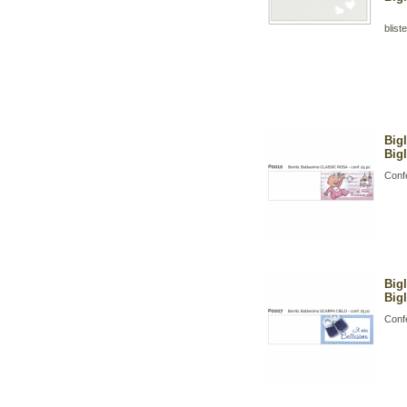
bliste
Big
Bigl
Confe
Big
Bigl
Confe