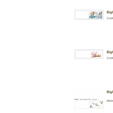
Big
Confe
Big
Confe
Bigl
bliste