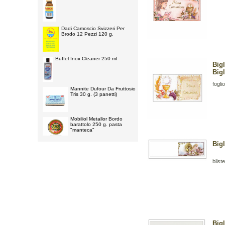
Dadi Camoscio Svizzeri Per
Brodo 12 Pezzi 120 g.
Buffel Inox Cleaner 250 ml
Big
Bigl
fogli
Mannite Dufour Da Fruttosio
Tris 30 g. (3 panetti)
Mobiliol Metallor Bordo
barattolo 250 g. pasta
"manteca"
Big
bliste
Bigl