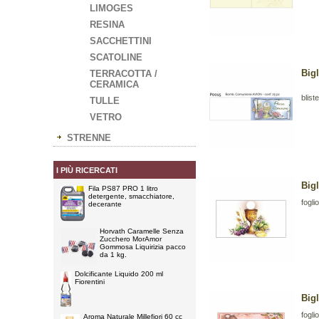
LIMOGES
RESINA
SACCHETTINI
SCATOLINE
Big
TERRACOTTA /
CERAMICA
bliste
TULLE
VETRO
STRENNE
I PIÙ RICERCATI
Big
Fila PS87 PRO 1 litro
detergente, smacchiatore,
fogli
decerante
Horvath Caramelle Senza
Zucchero MorAmor
Gommosa Liquirizia pacco
da 1 kg.
Dolcificante Liquido 200 ml
Fiorentini
Big
fogli
Aroma Naturale Millefiori 60 cc