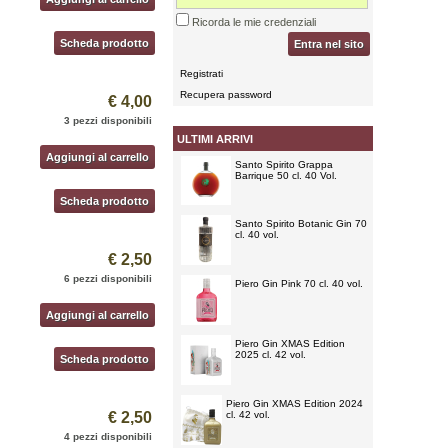
Ricorda le mie credenziali
Scheda prodotto
Entra nel sito
Registrati
Recupera password
€ 4,00
3 pezzi disponibili
ULTIMI ARRIVI
Aggiungi al carrello
Santo Spirito Grappa
Barrique 50 cl. 40 Vol.
Scheda prodotto
Santo Spirito Botanic Gin 70
cl. 40 vol.
€ 2,50
6 pezzi disponibili
Piero Gin Pink 70 cl. 40 vol.
Aggiungi al carrello
Piero Gin XMAS Edition
2025 cl. 42 vol.
Scheda prodotto
Piero Gin XMAS Edition 2024
€ 2,50
cl. 42 vol.
4 pezzi disponibili