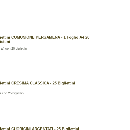
liettini COMUNIONE PERGAMENA - 1 Foglio A4 20
iettini
o a4 con 20 bigliettini
liettini CRESIMA CLASSICA - 25 Bigliettini
r con 25 bigliettini
iettini CUORICINI ARGENTATI - 25 Bigliettini