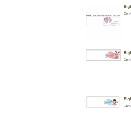
Big
Confe
Big
Confe
Big
Confe