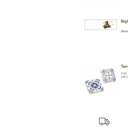
Big
bliste
Ter
2 pz
con 