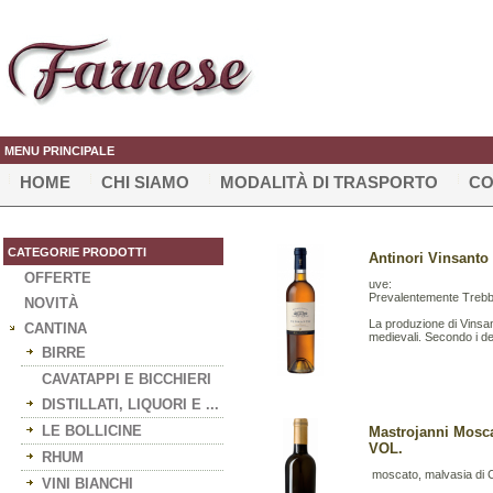
MENU PRINCIPALE
HOME
CHI SIAMO
MODALITÀ DI TRASPORTO
CO
CATEGORIE PRODOTTI
Antinori Vinsanto 
OFFERTE
uve:
Prevalentemente Trebbi
NOVITÀ
La produzione di Vinsan
CANTINA
medievali. Secondo i det
BIRRE
CAVATAPPI E BICCHIERI
DISTILLATI, LIQUORI E ...
LE BOLLICINE
Mastrojanni Mosca
VOL.
RHUM
moscato, malvasia di 
VINI BIANCHI