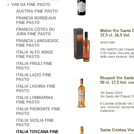
VINI DA FINE PASTO
AUSTRIA FINE PASTO
FRANCIA BORDEAUX
FINE PASTO
FRANCIA CÔTES DU
Melini Vin Santo 
JURA FINE PASTO
37,5 cl. 16,5 Vol.
FRANCIA LANGUEDOC
astucciato
FINE PASTO
VIN SANTO del Chianti
ITALIA ALTO ADIGE
Il Vin Santo Toscano app
FINE PASTO
dello stare insieme. Nel
ITALIA FRIULI FINE
PASTO
ITALIA LAZIO FINE
Ricasoli Vin Santo
PASTO
50 cl. 17,5 Vol. c
ITALIA LIGURIA FINE
PASTO
Vin Santo 2014
Vin Santo del Chianti C
ITALIA LOMBARDIA
FINE PASTO
Il Castello di Brolio Vin
uve “storiche” del terri
ITALIA PIEMONTE FINE
tradizione...
PASTO
ITALIA SICILIA FINE
PASTO
Santa Cristina Vin
ITALIA TOSCANA FINE