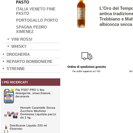
PASTO
L'Oro del Tempo
ITALIA VENETO FINE
antica tradizion
PASTO
Trebbiano e Malv
PORTOGALLO PORTO
albicocca secca e
SPAGNA PEDRO
XIMENEZ
VINI ROSSI
WHISKY
DROGHERIA
REPARTO BOMBONIERE
STRENNE
I PIÙ RICERCATI
Fila PS87 PRO 1 litro
detergente, smacchiatore,
decerante
Horvath Caramelle Senza
Zucchero MorAmor
Gommosa Liquirizia pacco
da 1 kg.
Dolcificante Liquido 200 ml
Fiorentini