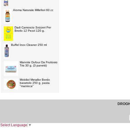
Aroma Naturale Millefiori 60 cc
Dadi Camoscio Svizzeri Per
Brodo 12 Pezzi 120 g.
Buffel Inox Cleaner 250 ml
Mannite Dufour Da Fruttosio
Tris 30 g. (3 panetti)
Mobiliol Metallor Bordo
barattolo 250 g. pasta
"manteca"
DROGHE
Select Language
▼