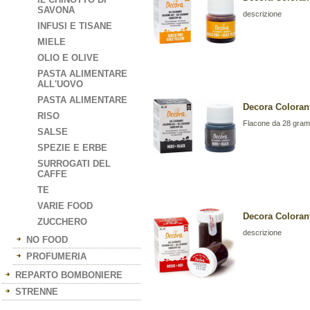
SAVONA
descrizione
INFUSI E TISANE
MIELE
OLIO E OLIVE
PASTA ALIMENTARE
ALL'UOVO
PASTA ALIMENTARE
Decora Coloran
RISO
Flacone da 28 gra
SALSE
SPEZIE E ERBE
SURROGATI DEL
CAFFE
TE
VARIE FOOD
Decora Coloran
ZUCCHERO
descrizione
NO FOOD
PROFUMERIA
REPARTO BOMBONIERE
STRENNE