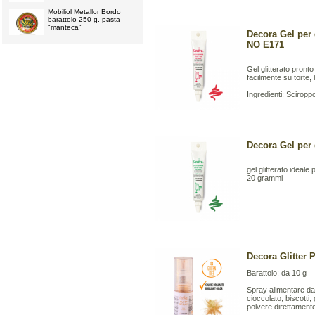
Mobiliol Metallor Bordo
barattolo 250 g. pasta
"manteca"
Decora Gel pe
NO E171
Gel glitterato pront
facilmente su torte, 
Ingredienti: Sciropp
Decora Gel pe
gel glitterato ideale
20 grammi
Decora Glitter 
Barattolo: da 10 g
Spray alimentare dall
cioccolato, biscotti,
polvere direttamente