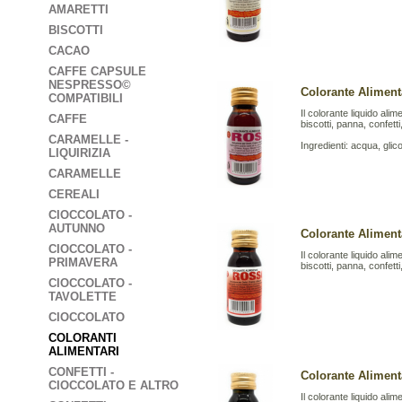
AMARETTI
BISCOTTI
CACAO
CAFFE CAPSULE
NESPRESSO©
Colorante Aliment
COMPATIBILI
Il colorante liquido ali
CAFFE
biscotti, panna, confetti,
CARAMELLE -
Ingredienti: acqua, gli
LIQUIRIZIA
CARAMELLE
CEREALI
CIOCCOLATO -
AUTUNNO
Colorante Aliment
CIOCCOLATO -
Il colorante liquido ali
PRIMAVERA
biscotti, panna, confetti,
CIOCCOLATO -
TAVOLETTE
CIOCCOLATO
COLORANTI
ALIMENTARI
CONFETTI -
Colorante Aliment
CIOCCOLATO E ALTRO
Il colorante liquido ali