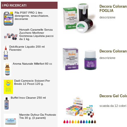
I PIÙ RICERCATI
Decora Coloran
FOGLIA
Fila PS87 PRO 1 litro
detergente, smacchiatore,
descrizione
decerante
Horvath Caramelle Senza
Zucchero MorAmor
Gommosa Liquirizia pacco
da 1 kg.
Dolcificante Liquido 200 ml
Fiorentini
Decora Coloran
descrizione
Aroma Naturale Millefiori 60 cc
Dadi Camoscio Svizzeri Per
Brodo 12 Pezzi 120 g.
Decora Gel Colo
Buffel Inox Cleaner 250 ml
scatola da 12 colori
Mannite Dufour Da Fruttosio
Tris 30 g. (3 panetti)