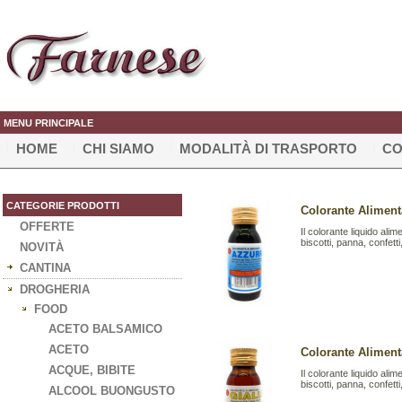
MENU PRINCIPALE
HOME
CHI SIAMO
MODALITÀ DI TRASPORTO
CO
CATEGORIE PRODOTTI
Colorante Alimen
OFFERTE
Il colorante liquido ali
biscotti, panna, confetti,
NOVITÀ
CANTINA
DROGHERIA
FOOD
ACETO BALSAMICO
ACETO
Colorante Aliment
ACQUE, BIBITE
Il colorante liquido ali
biscotti, panna, confetti,
ALCOOL BUONGUSTO