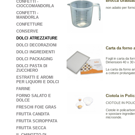
Brocca Graduata
CONFETTI -
CIOCCOMANDORLA
non adatto per forn
CONFETTI -
MANDORLA
CONFETTURE
CONSERVE
DOLCI ATREZZATURE
DOLCI DECORAZIONI
Carta da forno a
DOLCI INGREDIENTI
DOLCI PACKAGING
Fogli in carta da fo
Dimensioni 40 x 30 c
DOLCI PASTA DI
La carta da forno an
ZUCCHERO
a cotture prolungate 
ESTRATTI E AROMI
PER LIQUORI E DOLCI
FARINE
FORNO SALATO E
Ciotola in Poli
DOLCE
CIOTOLE IN POL
FRESCHI FOIE GRAS
Ciotole in policarbo
FRUTTA CANDITA
e spostare ingredient
microonde.
FRUTTA SCIROPPATA
FRUTTA SECCA
IL CHINOTTO DI