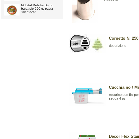
in acciaio
Mobiliol Metallor Bordo
barattolo 250 g. pasta
"manteca"
Cornetto N. 250
descrizione
Cucchiaino / Mi
misurino con filo per 
set da 4 pz
Decor Flex Stam