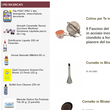
I PIÙ RICERCATI
Fila PS87 PRO 1 litro
detergente, smacchiatore,
decerante
Colino per Te i
Horvath Caramelle Senza
Il Fascino del
Zucchero MorAmor
Gommosa Liquirizia pacco
in acciaio ino
da 1 kg.
ciondolo a for
Dolcificante Liquido 200 ml
piacere del tu
Fiorentini
Aroma Naturale Millefiori 60 cc
Cornetto in Blis
Dadi Camoscio Svizzeri Per
in acciaio
Brodo 12 Pezzi 120 g.
Buffel Inox Cleaner 250 ml
Mannite Dufour Da Fruttosio
Cornetto in Blist
Tris 30 g. (3 panetti)