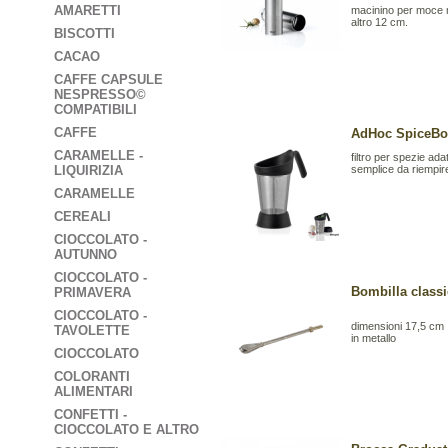
AMARETTI
macinino per moce
altro 12 cm.
BISCOTTI
CACAO
CAFFE CAPSULE
NESPRESSO©
COMPATIBILI
CAFFE
AdHoc SpiceBoy 
CARAMELLE -
filtro per spezie adatt
LIQUIRIZIA
semplice da riempir
CARAMELLE
CEREALI
CIOCCOLATO -
AUTUNNO
CIOCCOLATO -
Bombilla class
PRIMAVERA
CIOCCOLATO -
dimensioni 17,5 cm
TAVOLETTE
in metallo
CIOCCOLATO
COLORANTI
ALIMENTARI
CONFETTI -
CIOCCOLATO E ALTRO