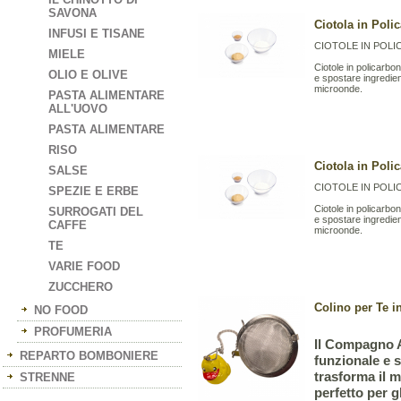
SAVONA
Ciotola in Poli
INFUSI E TISANE
CIOTOLE IN POL
MIELE
Ciotole in policarbo
OLIO E OLIVE
e spostare ingredient
microonde.
PASTA ALIMENTARE
ALL'UOVO
PASTA ALIMENTARE
RISO
Ciotola in Poli
SALSE
CIOTOLE IN POL
SPEZIE E ERBE
Ciotole in policarbo
SURROGATI DEL
e spostare ingredient
CAFFE
microonde.
TE
VARIE FOOD
ZUCCHERO
Colino per Te 
NO FOOD
PROFUMERIA
Il Compagno A
REPARTO BOMBONIERE
funzionale e s
trasforma il m
STRENNE
perfetto per g