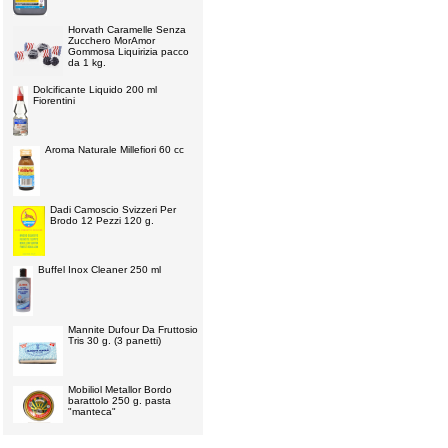
Horvath Caramelle Senza
Zucchero MorAmor
Gommosa Liquirizia pacco
da 1 kg.
Dolcificante Liquido 200 ml
Fiorentini
Aroma Naturale Millefiori 60 cc
Dadi Camoscio Svizzeri Per
Brodo 12 Pezzi 120 g.
Buffel Inox Cleaner 250 ml
Mannite Dufour Da Fruttosio
Tris 30 g. (3 panetti)
Mobiliol Metallor Bordo
barattolo 250 g. pasta
"manteca"