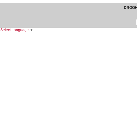
DROGHE
Select Language
▼