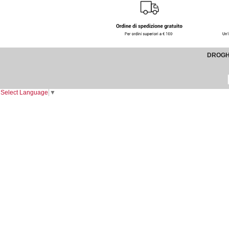
DROGHE
Select Language
▼