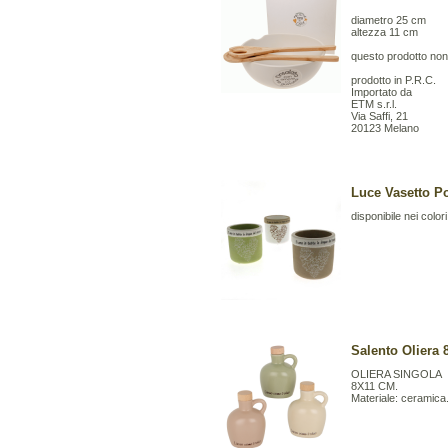
diametro 25 cm
altezza 11 cm
questo prodotto non
prodotto in P.R.C.
Importato da
ETM s.r.l.
Via Saffi, 21
20123 Melano
Luce Vasetto Po
disponibile nei c
Salento Oliera 
OLIERA SINGOLA
8X11 CM.
Materiale: ceramica