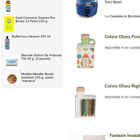
Tuoi Spazi
La
Candela in Bicchi
Dadi Camoscio Svizzeri Per
Brodo 12 Pezzi 120 g.
Colore Oliera Poi
Buffel Inox Cleaner 250 ml
disponibile in tre variant
Mannite Dufour Da Fruttosio
Tris 30 g. (3 panetti)
Mobiliol Metallor Bordo
barattolo 250 g. pasta
"manteca"
Colore Oliera Righ
disponibile in tre variant
Fantasie Insalat