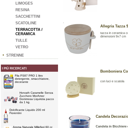
LIMOGES
RESINA
SACCHETTINI
SCATOLINE
Allegria Tazza 
TERRACOTTA /
tazza in ceramica c
CERAMICA
dimensioni 9x7 cm
TULLE
VETRO
STRENNE
I PIÙ RICERCATI
Bomboniera Cor
Fila PS87 PRO 1 litro
detergente, smacchiatore,
con luci e scatola
decerante
Horvath Caramelle Senza
Zucchero MorAmor
Gommosa Liquirizia pacco
da 1 kg.
Dolcificante Liquido 200 ml
Fiorentini
Candela Decorazio
Candela in Bicchiere
Aroma Naturale Millefiori 60 cc