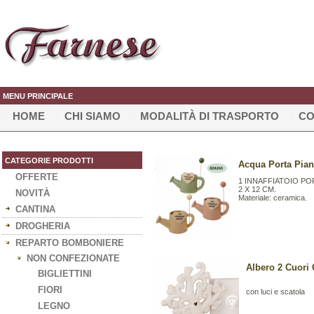
MENU PRINCIPALE
HOME
CHI SIAMO
MODALITÀ DI TRASPORTO
CO
CATEGORIE PRODOTTI
Acqua Porta Piant
OFFERTE
1 INNAFFIATOIO PO
2 X 12 CM.
NOVITÀ
Materiale: ceramica.
CANTINA
DROGHERIA
REPARTO BOMBONIERE
NON CONFEZIONATE
Albero 2 Cuori 
BIGLIETTINI
FIORI
con luci e scatola
LEGNO