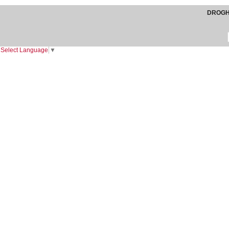
DROGHE
Select Language
▼