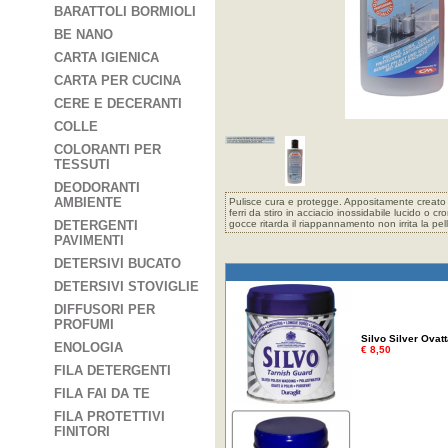
BARATTOLI BORMIOLI
BE NANO
CARTA IGIENICA
CARTA PER CUCINA
CERE E DECERANTI
COLLE
COLORANTI PER
TESSUTI
DEODORANTI
AMBIENTE
Pulisce cura e protegge. Appositamente creato per
ferri da stiro in acciacio inossidabile lucido o 
DETERGENTI
gocce ritarda il riappannamento non irrita la pel
PAVIMENTI
DETERSIVI BUCATO
DETERSIVI STOVIGLIE
DIFFUSORI PER
PROFUMI
Silvo Silver Ovat
ENOLOGIA
€ 8,50
FILA DETERGENTI
FILA FAI DA TE
FILA PROTETTIVI
FINITORI