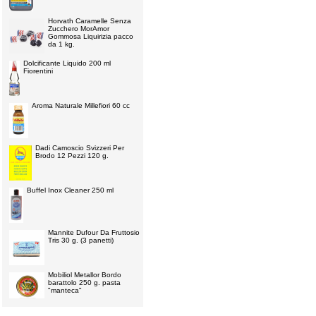
Horvath Caramelle Senza
Zucchero MorAmor
Gommosa Liquirizia pacco
da 1 kg.
Dolcificante Liquido 200 ml
Fiorentini
Aroma Naturale Millefiori 60 cc
Dadi Camoscio Svizzeri Per
Brodo 12 Pezzi 120 g.
Buffel Inox Cleaner 250 ml
Mannite Dufour Da Fruttosio
Tris 30 g. (3 panetti)
Mobiliol Metallor Bordo
barattolo 250 g. pasta
"manteca"