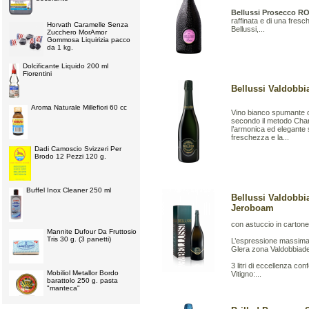
Bellussi Prosecco RO
raffinata e di una fresc
Horvath Caramelle Senza
Bellussi,...
Zucchero MorAmor
Gommosa Liquirizia pacco
da 1 kg.
Dolcificante Liquido 200 ml
Fiorentini
Bellussi Valdobbia
Aroma Naturale Millefiori 60 cc
Vino bianco spumante 
secondo il metodo Cha
l’armonica ed elegante
freschezza e la...
Dadi Camoscio Svizzeri Per
Brodo 12 Pezzi 120 g.
Buffel Inox Cleaner 250 ml
Bellussi Valdobbi
Jeroboam
con astuccio in cartone
Mannite Dufour Da Fruttosio
Tris 30 g. (3 panetti)
L’espressione massima 
Glera zona Valdobbiad
3 litri di eccellenza co
Mobiliol Metallor Bordo
Vitigno:...
barattolo 250 g. pasta
"manteca"