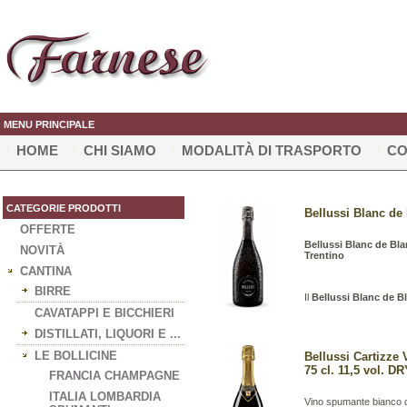
MENU PRINCIPALE
HOME
CHI SIAMO
MODALITÀ DI TRASPORTO
CO
CATEGORIE PRODOTTI
Bellussi Blanc de 
OFFERTE
Bellussi Blanc de Bla
NOVITÀ
Trentino
CANTINA
BIRRE
Il
Bellussi Blanc de B
CAVATAPPI E BICCHIERI
DISTILLATI, LIQUORI E ...
LE BOLLICINE
Bellussi Cartizz
75 cl. 11,5 vol. D
FRANCIA CHAMPAGNE
ITALIA LOMBARDIA
Vino spumante bianco d