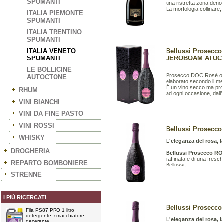
SPUMANTI
una ristretta zona denom
La morfologia collinare, 
ITALIA PIEMONTE
SPUMANTI
ITALIA TRENTINO
SPUMANTI
ITALIA VENETO
Bellussi Prosecco
SPUMANTI
JEROBOAM ATUC
LE BOLLICINE
Prosecco DOC Rosé otte
AUTOCTONE
elaborato secondo il m
È un vino secco ma prof
RHUM
ad ogni occasione, dall’a
VINI BIANCHI
VINI DA FINE PASTO
VINI ROSSI
Bellussi Prosecco
WHISKY
L'eleganza del rosa, l
DROGHERIA
Bellussi Prosecco RO
raffinata e di una fresc
REPARTO BOMBONIERE
Bellussi,...
STRENNE
I PIÙ RICERCATI
Bellussi Prosecco
Fila PS87 PRO 1 litro
detergente, smacchiatore,
L'eleganza del rosa, l
decerante