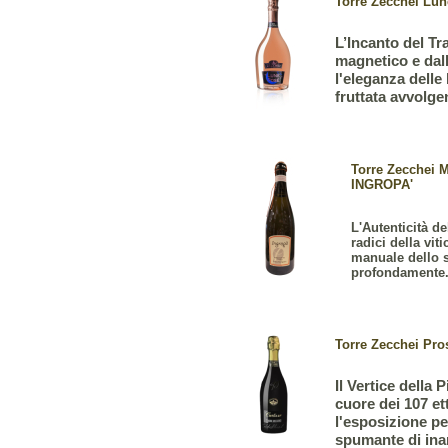
Torre Zecchei Lune
L’Incanto del T
magnetico e dall
l'eleganza delle
fruttata avvolgen
Torre Zecchei M
INGROPA'
L'Autenticità de
radici della vit
manuale dello s
profondamente.
Torre Zecchei Pros
Il Vertice della
cuore dei 107 et
l'esposizione pe
spumante di inar