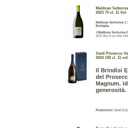
Malibran Sottoriva
2023 75 cl. 11 Vol.
Malibran Sottoriva: L
Bottiglia.
Il
Malibran Sottoriva C
11% Vol.) è un vino che 
Santi Prosecco V
2024 150 cl. 11 vo
Il Brindisi 
del Prosecc
Magnum, ide
generosità.
Produttore:
Santi (Can