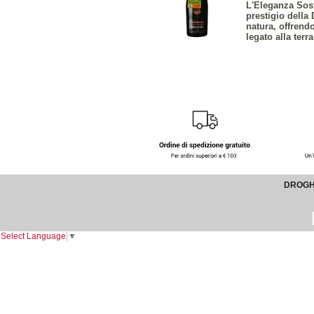
L'Eleganza Sost
prestigio della 
natura, offrend
legato alla terra
DROGHE
Select Language
▼