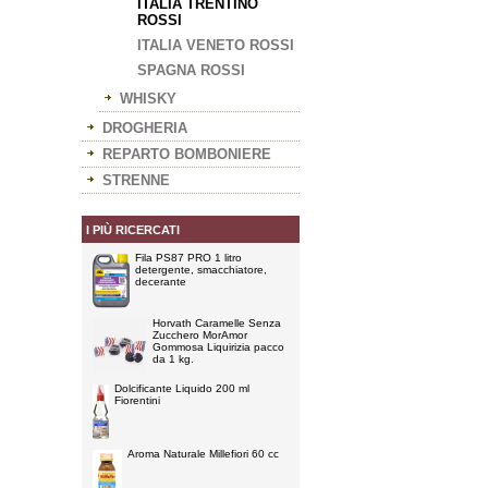
ITALIA TRENTINO
ROSSI
ITALIA VENETO ROSSI
SPAGNA ROSSI
WHISKY
DROGHERIA
REPARTO BOMBONIERE
STRENNE
I PIÙ RICERCATI
Fila PS87 PRO 1 litro
detergente, smacchiatore,
decerante
Horvath Caramelle Senza
Zucchero MorAmor
Gommosa Liquirizia pacco
da 1 kg.
Dolcificante Liquido 200 ml
Fiorentini
Aroma Naturale Millefiori 60 cc