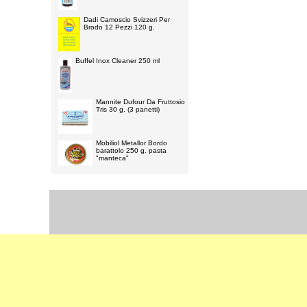
Dadi Camoscio Svizzeri Per
Brodo 12 Pezzi 120 g.
Buffel Inox Cleaner 250 ml
Mannite Dufour Da Fruttosio
Tris 30 g. (3 panetti)
Mobiliol Metallor Bordo
barattolo 250 g. pasta
"manteca"
Select Language
▼