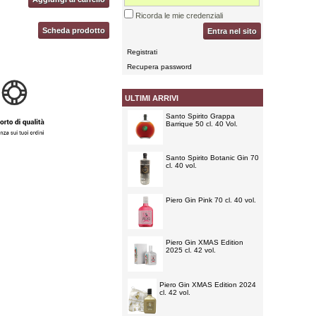
Ricorda le mie credenziali
Scheda prodotto
Entra nel sito
Registrati
Recupera password
ULTIMI ARRIVI
Santo Spirito Grappa
Barrique 50 cl. 40 Vol.
Santo Spirito Botanic Gin 70
cl. 40 vol.
Piero Gin Pink 70 cl. 40 vol.
Piero Gin XMAS Edition
2025 cl. 42 vol.
Piero Gin XMAS Edition 2024
cl. 42 vol.