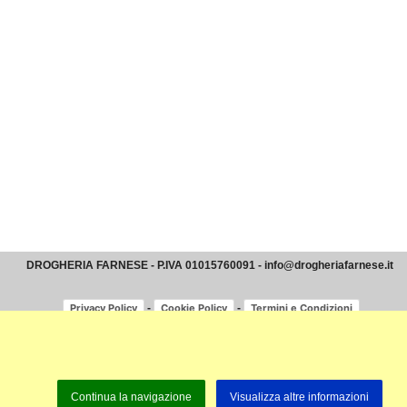
DROGHERIA FARNESE - P.IVA 01015760091 - info@drogheriafarnese.it
-
-
Privacy Policy
Cookie Policy
Termini e Condizioni
Continua la navigazione
Visualizza altre informazioni