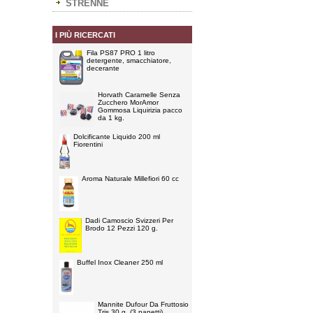
STRENNE
I PIÙ RICERCATI
Fila PS87 PRO 1 litro
detergente, smacchiatore,
decerante
Horvath Caramelle Senza
Zucchero MorAmor
Gommosa Liquirizia pacco
da 1 kg.
Dolcificante Liquido 200 ml
Fiorentini
Aroma Naturale Millefiori 60 cc
Dadi Camoscio Svizzeri Per
Brodo 12 Pezzi 120 g.
Buffel Inox Cleaner 250 ml
Mannite Dufour Da Fruttosio
Tris 30 g. (3 panetti)