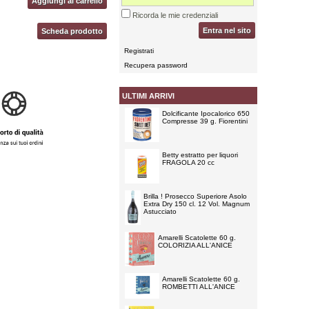
Aggiungi al carrello
Ricorda le mie credenziali
Entra nel sito
Scheda prodotto
Registrati
Recupera password
ULTIMI ARRIVI
Dolcificante Ipocalorico 650
Compresse 39 g. Fiorentini
Betty estratto per liquori
FRAGOLA 20 cc
Brilla ! Prosecco Superiore Asolo
Extra Dry 150 cl. 12 Vol. Magnum
Astucciato
Amarelli Scatolette 60 g.
COLORIZIA ALL'ANICE
Amarelli Scatolette 60 g.
ROMBETTI ALL'ANICE