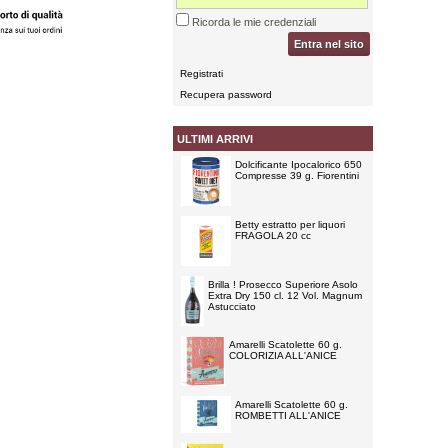
Ricorda le mie credenziali
Entra nel sito
Registrati
Recupera password
ULTIMI ARRIVI
Dolcificante Ipocalorico 650
Compresse 39 g. Fiorentini
Betty estratto per liquori
FRAGOLA 20 cc
Brilla ! Prosecco Superiore Asolo
Extra Dry 150 cl. 12 Vol. Magnum
Astucciato
Amarelli Scatolette 60 g.
COLORIZIA ALL'ANICE
Amarelli Scatolette 60 g.
ROMBETTI ALL'ANICE