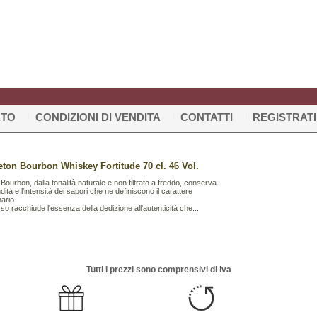
RTO
CONDIZIONI DI VENDITA
CONTATTI
REGISTRATI
ton Bourbon Whiskey Fortitude 70 cl. 46 Vol.
o Bourbon, dalla tonalità naturale e non filtrato a freddo, conserva
dità e l'intensità dei sapori che ne definiscono il carattere
nario.
so racchiude l'essenza della dedizione all'autenticità che...
Tutti i prezzi sono comprensivi di iva