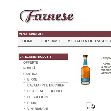
MENU PRINCIPALE
HOME
CHI SIAMO
MODALITÀ DI TRASPO
CATEGORIE PRODOTTI
Temple
OFFERTE
Il nostr
la profon
NOVITÀ
straordi
Ogni sor
CANTINA
BIRRE
CAVATAPPI E BICCHIERI
DISTILLATI, LIQUORI E ...
LE BOLLICINE
RHUM
VINI BIANCHI