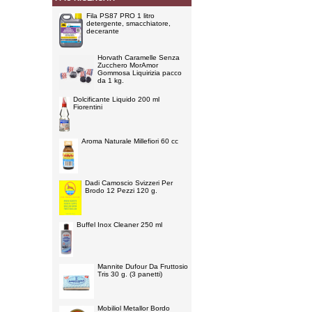
Fila PS87 PRO 1 litro
detergente, smacchiatore,
decerante
Horvath Caramelle Senza
Zucchero MorAmor
Gommosa Liquirizia pacco
da 1 kg.
Dolcificante Liquido 200 ml
Fiorentini
Aroma Naturale Millefiori 60 cc
Dadi Camoscio Svizzeri Per
Brodo 12 Pezzi 120 g.
Buffel Inox Cleaner 250 ml
Mannite Dufour Da Fruttosio
Tris 30 g. (3 panetti)
Mobiliol Metallor Bordo