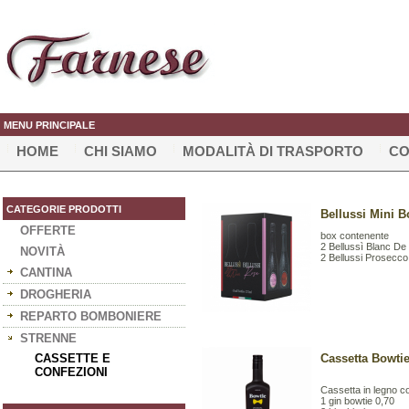
MENU PRINCIPALE
HOME
CHI SIAMO
MODALITÀ DI TRASPORTO
CO
CATEGORIE PRODOTTI
Bellussi Mini B
OFFERTE
box contenente
2 Bellussì Blanc De 
NOVITÀ
2 Bellussi Prosecco
CANTINA
DROGHERIA
REPARTO BOMBONIERE
STRENNE
CASSETTE E
Cassetta Bowtie
CONFEZIONI
Cassetta in legno c
1 gin bowtie 0,70