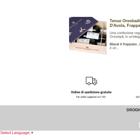
Tenue Orestiadi
D'Avola, Frappa
Una confezione regal
Orestiadi, in un'ele
Mazal il frappato
, 
è un...
DROGHE
Select Language
▼