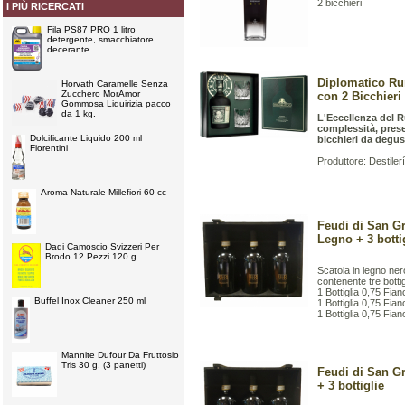
2 bicchieri
I PIÙ RICERCATI
Fila PS87 PRO 1 litro
detergente, smacchiatore,
decerante
Diplomatico Rum
Horvath Caramelle Senza
Zucchero MorAmor
con 2 Bicchieri
Gommosa Liquirizia pacco
da 1 kg.
L'Eccellenza del 
complessità, pres
Dolcificante Liquido 200 ml
bicchieri da degus
Fiorentini
Produttore: Destilerí
Aroma Naturale Millefiori 60 cc
Feudi di San G
Legno + 3 botti
Dadi Camoscio Svizzeri Per
Brodo 12 Pezzi 120 g.
Scatola in legno ne
contenente tre bottig
1 Bottiglia 0,75 Fia
Buffel Inox Cleaner 250 ml
1 Bottiglia 0,75 Fia
1 Bottiglia 0,75 Fian
Mannite Dufour Da Fruttosio
Tris 30 g. (3 panetti)
Feudi di San G
+ 3 bottiglie