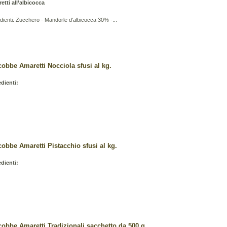
etti all’albicocca
dienti: Zucchero - Mandorle d'albicocca 30% -...
cobbe Amaretti Nocciola sfusi al kg.
edienti:
obbe Amaretti Pistacchio sfusi al kg.
edienti:
cobbe Amaretti Tradizionali sacchetto da 500 g.