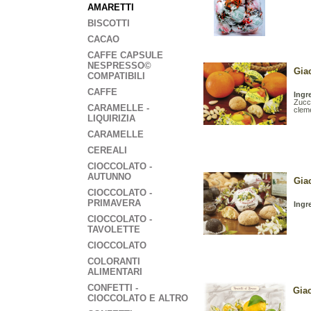
AMARETTI
BISCOTTI
CACAO
CAFFE CAPSULE
NESPRESSO©
Gia
COMPATIBILI
CAFFE
Ingr
Zucc
CARAMELLE -
cleme
LIQUIRIZIA
CARAMELLE
CEREALI
CIOCCOLATO -
AUTUNNO
Giac
CIOCCOLATO -
PRIMAVERA
Ingr
CIOCCOLATO -
TAVOLETTE
CIOCCOLATO
COLORANTI
ALIMENTARI
CONFETTI -
Giac
CIOCCOLATO E ALTRO