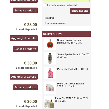
Ricorda le mie credenziali
Scheda prodotto
Entra nel sito
Registrati
Recupera password
€ 28,00
1 pezzi disponibili
ULTIMI ARRIVI
Aggiungi al carrello
Santo Spirito Grappa
Barrique 50 cl. 40 Vol.
Scheda prodotto
Santo Spirito Botanic Gin 70
cl. 40 vol.
€ 30,00
1 pezzi disponibili
Piero Gin Pink 70 cl. 40 vol.
Aggiungi al carrello
Piero Gin XMAS Edition
2025 cl. 42 vol.
Scheda prodotto
Piero Gin XMAS Edition 2024
€ 30,00
cl. 42 vol.
1 pezzi disponibili