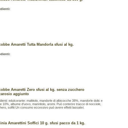
edienti:
cobbe Amaretti Tutta Mandorla sfusi al kg.
edienti:
cobbe Amaretti Zero sfusi al kg. senza zucchero
carosio aggiunto
dienti: edulcorante: maltitolo, mandorle di albicocche 38%, mandorle dolic e
 10%, albume d'uovo, mannitolo, aromi. Può contenre tracce di nocciole,
ero, solfiti Un consumo eccessivo può avere effetti lassativi.
inia Amarettini Soffici 10 g. sfusi pacco da 1 kg.