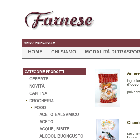
MENU PRINCIPALE
HOME
CHI SIAMO
MODALITÀ DI TRASPO
CATEGORIE PRODOTTI
Amaret
OFFERTE
ingredie
d'uovo
NOVITÀ
può cont
CANTINA
DROGHERIA
FOOD
ACETO BALSAMICO
ACETO
Giacob
ACQUE, BIBITE
sacchett
ALCOOL BUONGUSTO
Bosco