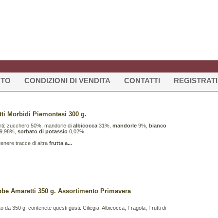
RTO
CONDIZIONI DI VENDITA
CONTATTI
REGISTRATI
ti Morbidi Piemontesi 300 g.
nti: zucchero 50%, mandorle di
albicocca
31%,
mandorle
9%,
bianco
9,98%,
sorbato di potassio
0,02%
enere tracce di altra
frutta a...
be Amaretti 350 g. Assortimento Primavera
o da 350 g. contenete questi gusti: Ciliegia, Albicocca, Fragola, Frutti di