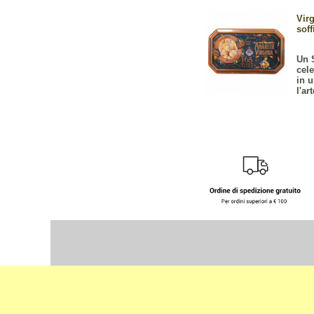
Virg
soff
Un 
cele
in u
l'ar
Select Language
▼