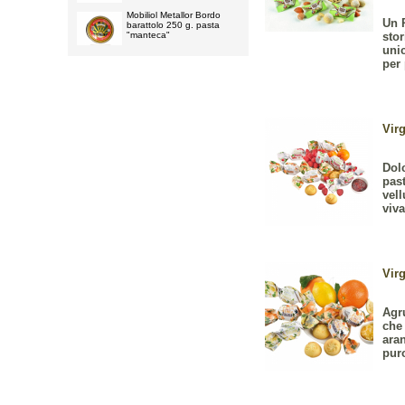
Mobiliol Metallor Bordo
Un 
barattolo 250 g. pasta
stor
"manteca"
uni
per 
Virg
Dolc
pas
vell
viva
Virg
Agru
che
ara
puro