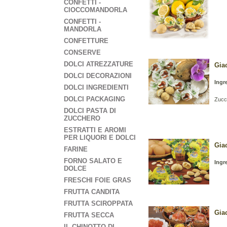
CONFETTI -
CIOCCOMANDORLA
CONFETTI -
MANDORLA
CONFETTURE
CONSERVE
DOLCI ATREZZATURE
Gia
DOLCI DECORAZIONI
Ingr
DOLCI INGREDIENTI
DOLCI PACKAGING
Zucc
DOLCI PASTA DI
ZUCCHERO
ESTRATTI E AROMI
PER LIQUORI E DOLCI
Gia
FARINE
FORNO SALATO E
Ingr
DOLCE
FRESCHI FOIE GRAS
FRUTTA CANDITA
FRUTTA SCIROPPATA
Giac
FRUTTA SECCA
IL CHINOTTO DI