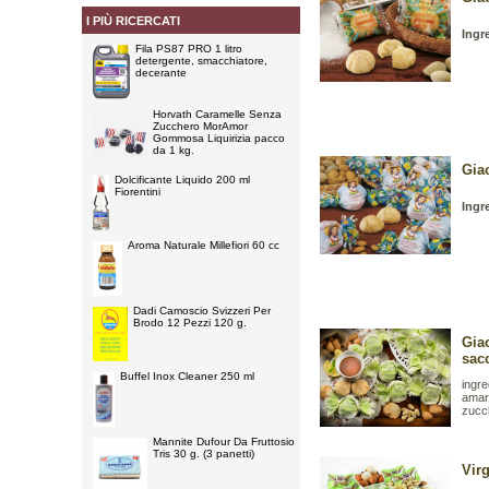
I PIÙ RICERCATI
Ingr
Fila PS87 PRO 1 litro
detergente, smacchiatore,
decerante
Horvath Caramelle Senza
Zucchero MorAmor
Gommosa Liquirizia pacco
da 1 kg.
Gia
Dolcificante Liquido 200 ml
Fiorentini
Ingr
Aroma Naturale Millefiori 60 cc
Dadi Camoscio Svizzeri Per
Brodo 12 Pezzi 120 g.
Gia
sac
Buffel Inox Cleaner 250 ml
ingre
amare
zucch
Mannite Dufour Da Fruttosio
Tris 30 g. (3 panetti)
Virg