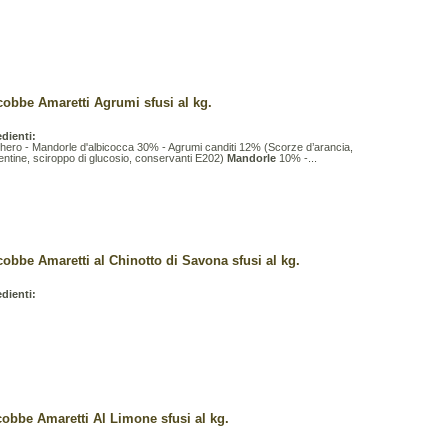
cobbe Amaretti Agrumi sfusi al kg.
edienti:
hero - Mandorle d'albicocca 30% - Agrumi canditi 12% (Scorze d’arancia,
ntine, sciroppo di glucosio, conservanti E202)
Mandorle
10% -...
obbe Amaretti al Chinotto di Savona sfusi al kg.
edienti:
obbe Amaretti Al Limone sfusi al kg.