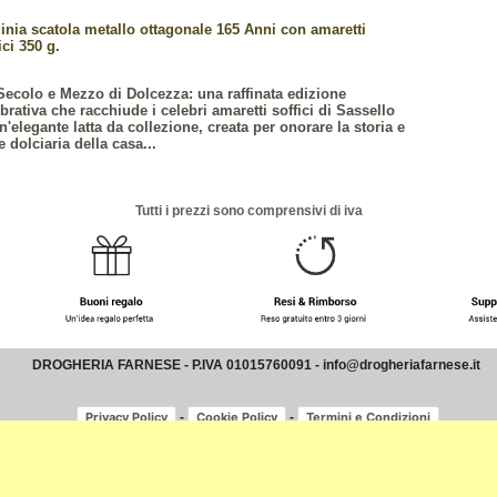
inia scatola metallo ottagonale 165 Anni con amaretti
ici 350 g.
Secolo e Mezzo di Dolcezza: una raffinata edizione
brativa che racchiude i celebri amaretti soffici di Sassello
n'elegante latta da collezione, creata per onorare la storia e
te dolciaria della casa...
Tutti i prezzi sono comprensivi di iva
DROGHERIA FARNESE - P.IVA 01015760091 - info@drogheriafarnese.it
-
-
Privacy Policy
Cookie Policy
Termini e Condizioni