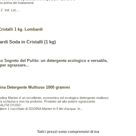
gno prima dei trattamenti.
Z. Ind. Loc....
ristalli 1 kg. Lombardi
ardi
Soda in Cristalli
(1 kg)
co Segreto del Pulito: un detergente ecologico e versatile,
 per sgrassare...
ina Detergente Multiuso 1000 grammi
odina Marten è un eccellente, economico ed ecologico detergente multiuso.
fa schiuma e non ha profumo. Prodotto ad alto potere sgrassante.
LITA’ D’USO:
liere 1 cucchiaio di SODINA Marten in 5 litri d’acqua. In...
Tutti i prezzi sono comprensivi di iva