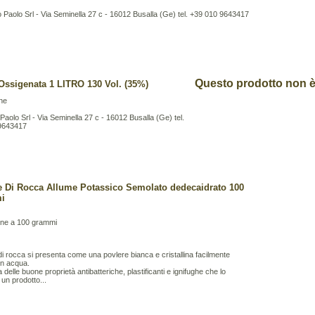
Paolo Srl - Via Seminella 27 c - 16012 Busalla (Ge) tel. +39 010 9643417
Questo prodotto non è 
Ossigenata 1 LITRO 130 Vol. (35%)
ne
aolo Srl - Via Seminella 27 c - 16012 Busalla (Ge) tel.
9643417
 Di Rocca Allume Potassico Semolato dedecaidrato 100
i
one a 100 grammi
 di rocca si presenta come una povlere bianca e cristallina facilmente
 in acqua.
 delle buone proprietà antibatteriche, plastificanti e ignifughe che lo
un prodotto...