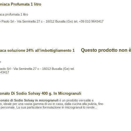
aca Profumata 1 litro
a profumata 1 litro
Paolo Srl - Via Seminella 27 c - 16012 Busalla (Ge) tel. +39 010 9643417
Questo prodotto non è 
ca soluzione 24% all'imbottigliamento 1
e
lo Srl - Via Seminella 27 c - 16012 Busalla (Ge) tel.
643417
onato Di Sodio Solvay 400 g. In Microgranuli
onato di Sodio Solvay in microgranuli
è un prodotto versatile e
o, ideale per una vasta gamma di usi in casa, dalla cucina alla pulizia, fino
ne personale. La sua particolare formulazione in microgranuli lo rende...