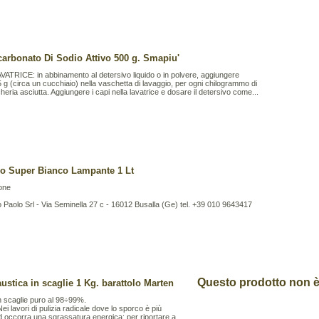
carbonato Di Sodio Attivo 500 g. Smapiu'
VATRICE: in abbinamento al detersivo liquido o in polvere, aggiungere
 g (circa un cucchiaio) nella vaschetta di lavaggio, per ogni chilogrammo di
heria asciutta. Aggiungere i capi nella lavatrice e dosare il detersivo come...
io Super Bianco Lampante 1 Lt
one
Paolo Srl - Via Seminella 27 c - 16012 Busalla (Ge) tel. +39 010 9643417
Questo prodotto non è 
ustica in scaglie 1 Kg. barattolo Marten
n scaglie puro al 98÷99%.
ei lavori di pulizia radicale dove lo sporco è più
d occorra una sgrassatura energica; per riportare a