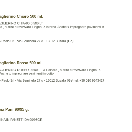
aglierino Chiaro 500 ml.
AGLIERINO CHIARO 0,500 LT
re , nutrire e ravvivare il legno. X interno. Anche x impregnare pavimenti in
Paolo Srl - Via Seminella 27 c - 16012 Busalla (Ge)
aglierino Rosso 500 ml.
LIERINO ROSSO 0,500 LT X lucidare , nutrire e ravvivare il legno. X
 Anche x impregnare pavimenti in cotto
Paolo Srl - Via Seminella 27 c - 16012 Busalla (Ge) tel. +39 010 9643417
ina Pani 90/95 g.
INA IN PANETTI DA 90/95GR.