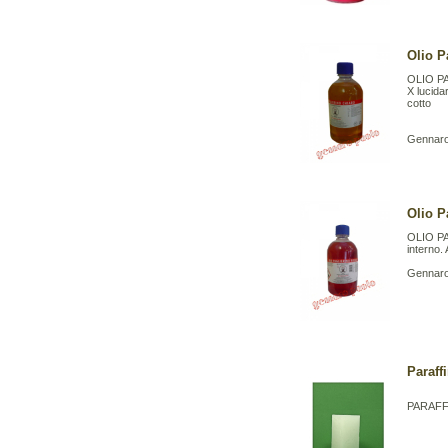
Olio P
OLIO P
X lucida
cotto
Gennaro 
Olio P
OLIO PAG
interno.
Gennaro 
Paraff
PARAFF