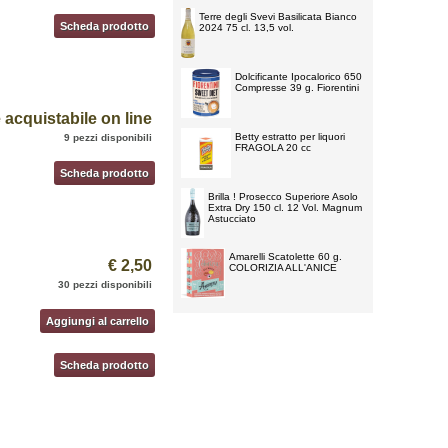
Terre degli Svevi Basilicata Bianco
Scheda prodotto
2024 75 cl. 13,5 vol.
Dolcificante Ipocalorico 650
Compresse 39 g. Fiorentini
acquistabile on line
Betty estratto per liquori
9 pezzi disponibili
FRAGOLA 20 cc
Scheda prodotto
Brilla ! Prosecco Superiore Asolo
Extra Dry 150 cl. 12 Vol. Magnum
Astucciato
Amarelli Scatolette 60 g.
€ 2,50
COLORIZIA ALL'ANICE
30 pezzi disponibili
Aggiungi al carrello
Scheda prodotto