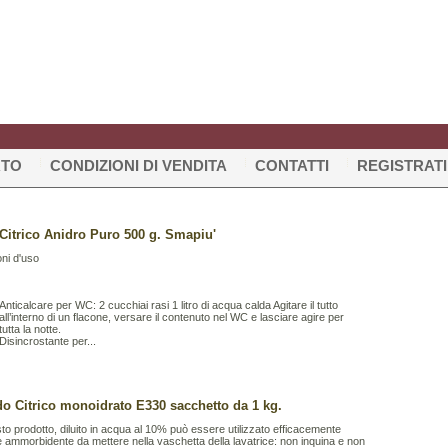
RTO
CONDIZIONI DI VENDITA
CONTATTI
REGISTRATI
Citrico Anidro Puro 500 g. Smapiu'
oni d'uso
Anticalcare per WC: 2 cucchiai rasi 1 litro di acqua calda Agitare il tutto
all’interno di un flacone, versare il contenuto nel WC e lasciare agire per
tutta la notte.
Disincrostante per...
do Citrico monoidrato E330 sacchetto da 1 kg.
o prodotto, diluito in acqua al 10% può essere utilizzato efficacemente
ammorbidente da mettere nella vaschetta della lavatrice: non inquina e non