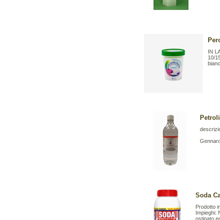
Per
IN LA
10/15
bianc
Petrol
descrizi
Gennaro 
Soda Ca
Prodotto i
Impieghi: N
ostinato e