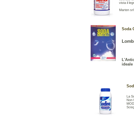
vista il le
Marten srl 
Soda C
Lomb
L'Anti
ideale
Sod
La S
Non 
MODA
Sciog