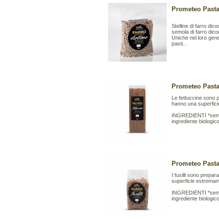
Prometeo Pasta 
Stelline di farro dic
semola di farro dico
Uniche nel loro gene
pasti...
Prometeo Pasta 
Le fettuccine sono p
hanno una superfic
INGREDIENTI *semol
ingrediente biologic
Prometeo Pasta A
I fusilli sono prepar
superficie estrema
INGREDIENTI *semol
ingrediente biologic