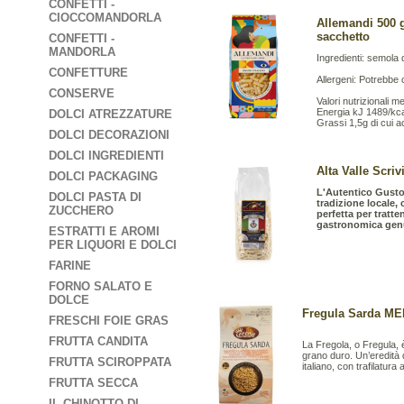
CONFETTI -
CIOCCOMANDORLA
Allemandi 500 g
sacchetto
CONFETTI -
MANDORLA
Ingredienti: semola d
CONFETTURE
Allergeni: Potrebbe 
CONSERVE
Valori nutrizionali m
Energia kJ 1489/kc
DOLCI ATREZZATURE
Grassi 1,5g di cui ac
DOLCI DECORAZIONI
DOLCI INGREDIENTI
Alta Valle Scriv
DOLCI PACKAGING
L'Autentico Gusto 
DOLCI PASTA DI
tradizione locale, 
ZUCCHERO
perfetta per tratt
gastronomica gen
ESTRATTI E AROMI
PER LIQUORI E DOLCI
FARINE
FORNO SALATO E
DOLCE
Fregula Sarda MED
FRESCHI FOIE GRAS
FRUTTA CANDITA
La Fregola, o Fregula, 
grano duro. Un’eredità 
FRUTTA SCIROPPATA
italiano, con trafilatur
FRUTTA SECCA
IL CHINOTTO DI