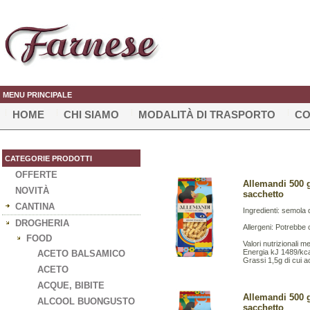
MENU PRINCIPALE
HOME
CHI SIAMO
MODALITÀ DI TRASPORTO
CO
CATEGORIE PRODOTTI
OFFERTE
Allemandi 500 g
NOVITÀ
sacchetto
CANTINA
Ingredienti: semola d
DROGHERIA
Allergeni: Potrebbe 
FOOD
Valori nutrizionali m
Energia kJ 1489/kc
ACETO BALSAMICO
Grassi 1,5g di cui ac
ACETO
ACQUE, BIBITE
Allemandi 500 g
ALCOOL BUONGUSTO
sacchetto