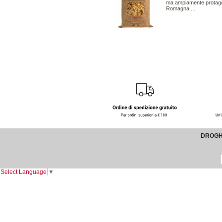
ma ampiamente protagoni
Romagna,...
DROGHE
Select Language
▼