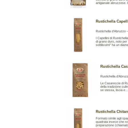
artigianale abruzzese. Il
Rustichella Capell
Rustichella d'Abruzzo –
I Capellini di Rustiche
di grano duro, noto per
sottilissimi" ha un diame
Rustichella Cas
Rustichella d'Abruz
Le Casareccie di Ru
della tradizione cul
se stessa, liscia e...
Rustichella Chitar
Formato simile agli sp
quadrata invece che roto
preparazione (chiamato 