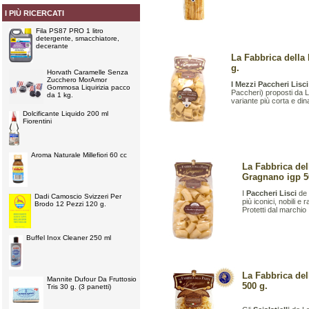
I PIÙ RICERCATI
Fila PS87 PRO 1 litro
detergente, smacchiatore,
decerante
La Fabbrica della 
g.
Horvath Caramelle Senza
Zucchero MorAmor
I Mezzi Paccheri Lisci
Gommosa Liquirizia pacco
Paccheri) proposti da 
da 1 kg.
variante più corta e di
Dolcificante Liquido 200 ml
Fiorentini
Aroma Naturale Millefiori 60 cc
La Fabbrica del
Gragnano igp 5
I
Paccheri Lisci
de 
Dadi Camoscio Svizzeri Per
più iconici, nobili e
Brodo 12 Pezzi 120 g.
Protetti dal marchio 
Buffel Inox Cleaner 250 ml
La Fabbrica del
Mannite Dufour Da Fruttosio
500 g.
Tris 30 g. (3 panetti)