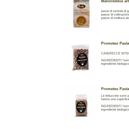
Malloreddus art
pasta di semola di g
paese di coltivazione
paese di molitura del
Prometeo Pasta 
CASERECCE INTE
INGREDIENTI *semola
ingrediente biologi
Prometeo Pasta 
Le fettuccine sono p
hanno una superfic
INGREDIENTI *semol
ingrediente biologic