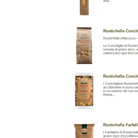
una...
Rustichella Conchi
Rustichella d'Abruzzo –
Le Conchiglie di Rustic
semola di grano duro, a
valorizzare ogni boccon
Rustichella Conchi
I Conchiglioni Rustiche
accattivante in pura ca
in occasione del suo ev
Roma,...
Rustichella Farfal
I Farfalloni di Rustiche
grano duro d'eccellenza