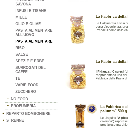
SAVONA
INFUSI E TISANE
La Fabbrica della 
MIELE
La Calamarata Liscia d
OLIO E OLIVE
corta d'eccellenza, pro
PASTA ALIMENTARE
Prende il nome dalla cara
ALL'UOVO
PASTA ALIMENTARE
RISO
SALSE
SPEZIE E ERBE
La Fabbrica della 
SURROGATI DEL
CAFFE
I Fidanzati Capresi
(ch
rappresentano uno dei fo
TE
Fabbrica della Pasta di
VARIE FOOD
ZUCCHERO
NO FOOD
PROFUMERIA
La Fabbrica del
palumm" 500 g
REPARTO BOMBONIERE
Le Linguine "
A piet
STRENNE
colomba") rappresen
prestigioso marchio 