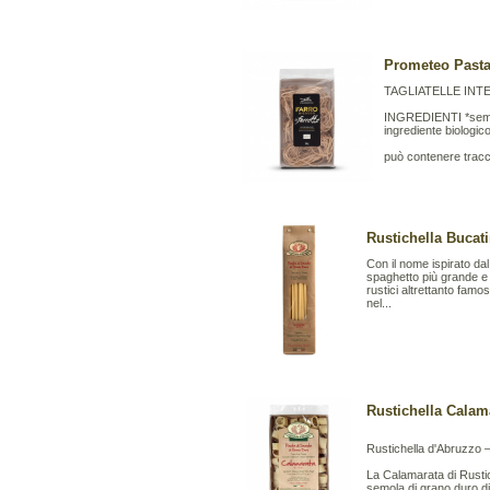
Prometeo Pasta A
TAGLIATELLE INT
INGREDIENTI *semol
ingrediente biologic
può contenere trac
Rustichella Bucati
Con il nome ispirato dal
spaghetto più grande e 
rustici altrettanto fam
nel...
Rustichella Calam
Rustichella d'Abruzzo 
La Calamarata di Rustic
semola di grano duro di 