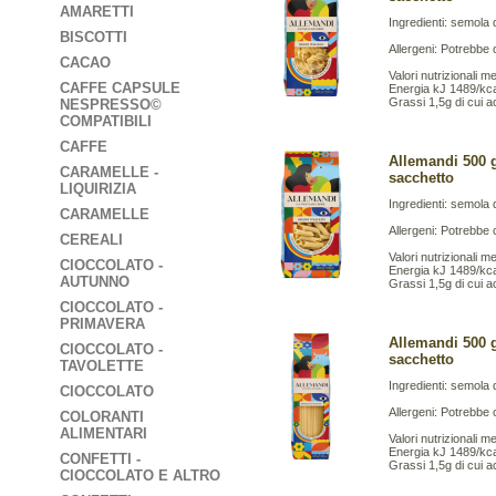
AMARETTI
Ingredienti: semola d
BISCOTTI
Allergeni: Potrebbe 
CACAO
Valori nutrizionali m
CAFFE CAPSULE
Energia kJ 1489/kc
Grassi 1,5g di cui ac
NESPRESSO©
COMPATIBILI
CAFFE
Allemandi 500 g
CARAMELLE -
sacchetto
LIQUIRIZIA
Ingredienti: semola d
CARAMELLE
Allergeni: Potrebbe 
CEREALI
Valori nutrizionali m
CIOCCOLATO -
Energia kJ 1489/kc
AUTUNNO
Grassi 1,5g di cui ac
CIOCCOLATO -
PRIMAVERA
Allemandi 500 g
CIOCCOLATO -
sacchetto
TAVOLETTE
Ingredienti: semola d
CIOCCOLATO
Allergeni: Potrebbe 
COLORANTI
ALIMENTARI
Valori nutrizionali m
Energia kJ 1489/kc
CONFETTI -
Grassi 1,5g di cui ac
CIOCCOLATO E ALTRO