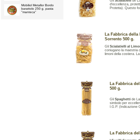
Gli
Scialatielli
de La
d'eccellenza, protet
Mobiliol Metallor Bordo
Protetta). Questo fo
barattolo 250 g. pasta
"manteca"
La Fabbrica della 
Sorrento 500 g.
Gli
Scialatielli al Lim
coniugano la maestria de
limoni della costiera. La
La Fabbrica del
500 g.
Gli
Spaghetti
de La
simbolo per eccellenz
I.G.P. (Indicazione
La Fabbrica del