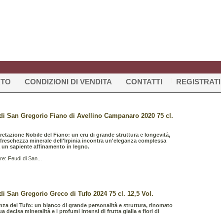
RTO
CONDIZIONI DI VENDITA
CONTATTI
REGISTRATI
di San Gregorio Fiano di Avellino Campanaro 2020 75 cl.
pretazione Nobile del Fiano: un cru di grande struttura e longevità,
 freschezza minerale dell'Irpinia incontra un'eleganza complessa
a un sapiente affinamento in legno.
re: Feudi di San...
di San Gregorio Greco di Tufo 2024 75 cl. 12,5 Vol.
nza del Tufo: un bianco di grande personalità e struttura, rinomato
ua decisa mineralità e i profumi intensi di frutta gialla e fiori di