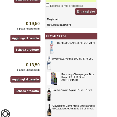
Ricorda le mie credenziali
Entra nel sito
Registrati
€ 19,50
Recupera password
1 pezzi disponibili
ULTIMI ARRIVI
Aggiungi al carrello
Beefeather Alcoohol Free 70 cl.
Scheda prodotto
Wyborowa Vodka 100 cl. 37,5 vol.
€ 13,50
1 pezzi disponibili
Pommery Champagne Brut
Royal 75 cl 12,5 vol.
Aggiungi al carrello
ASTUCCIATO
Braulio Amaro Alpino 70 cl. 21 vol.
Scheda prodotto
Cavicchioli Lambrusco Grasparossa
di Castelvetro Amabile 75 cl. 8 vol.