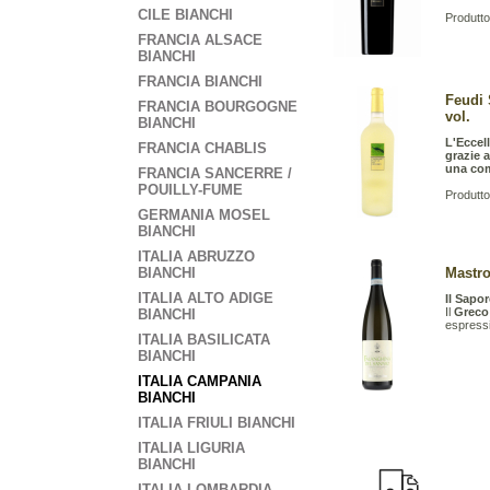
CILE BIANCHI
Produtto
FRANCIA ALSACE
BIANCHI
FRANCIA BIANCHI
Feudi 
FRANCIA BOURGOGNE
vol.
BIANCHI
L'Eccel
FRANCIA CHABLIS
grazie a
una com
FRANCIA SANCERRE /
POUILLY-FUME
Produtto
GERMANIA MOSEL
BIANCHI
ITALIA ABRUZZO
BIANCHI
Mastro
ITALIA ALTO ADIGE
Il Sapo
Il
Greco
BIANCHI
espressio
ITALIA BASILICATA
BIANCHI
ITALIA CAMPANIA
BIANCHI
ITALIA FRIULI BIANCHI
ITALIA LIGURIA
BIANCHI
ITALIA LOMBARDIA