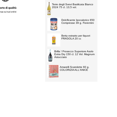
Terre degli Svevi Basilicata Bianco
2024 75 cl. 13,5 vol.
Dolcificante Ipocalorico 650
Compresse 39 g. Fiorentini
Betty estratto per liquori
FRAGOLA 20 cc
Brilla ! Prosecco Superiore Asolo
Extra Dry 150 cl. 12 Vol. Magnum
Astucciato
Amarelli Scatolette 60 g.
COLORIZIA ALL'ANICE