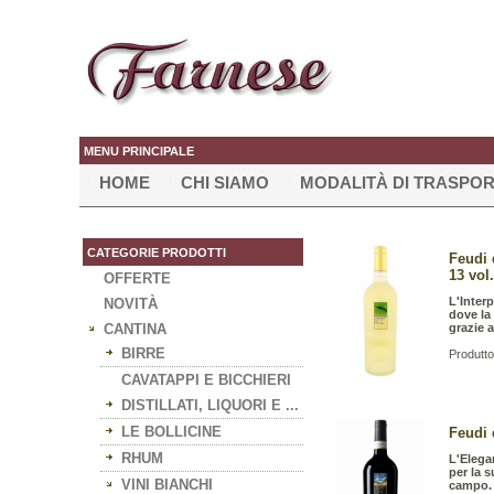
MENU PRINCIPALE
HOME
CHI SIAMO
MODALITÀ DI TRASPO
CATEGORIE PRODOTTI
Feudi 
13 vol.
OFFERTE
L'Inter
NOVITÀ
dove la
CANTINA
grazie 
BIRRE
Produtto
CAVATAPPI E BICCHIERI
DISTILLATI, LIQUORI E ...
LE BOLLICINE
Feudi 
RHUM
L'Elega
per la s
VINI BIANCHI
campo.