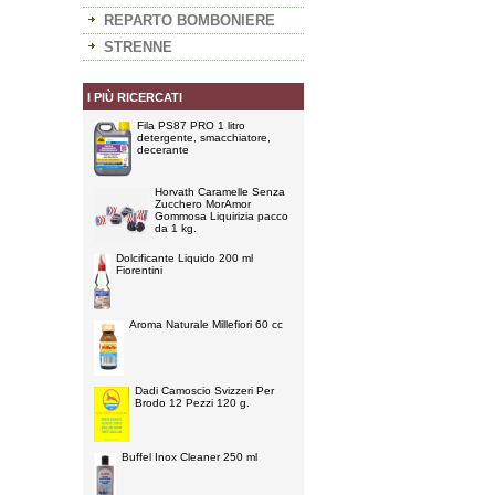
REPARTO BOMBONIERE
STRENNE
I PIÙ RICERCATI
Fila PS87 PRO 1 litro
detergente, smacchiatore,
decerante
Horvath Caramelle Senza
Zucchero MorAmor
Gommosa Liquirizia pacco
da 1 kg.
Dolcificante Liquido 200 ml
Fiorentini
Aroma Naturale Millefiori 60 cc
Dadi Camoscio Svizzeri Per
Brodo 12 Pezzi 120 g.
Buffel Inox Cleaner 250 ml