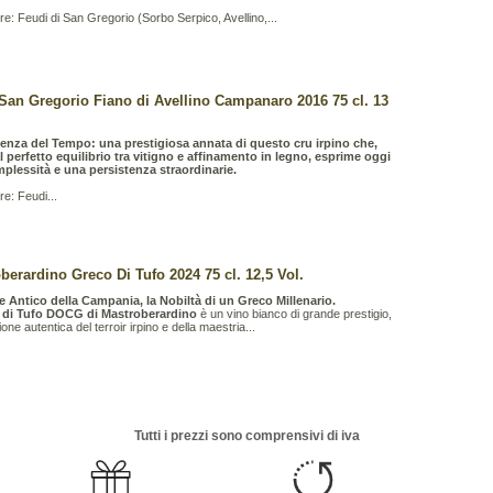
re: Feudi di San Gregorio (Sorbo Serpico, Avellino,...
San Gregorio Fiano di Avellino Campanaro 2016 75 cl. 13
lenza del Tempo: una prestigiosa annata di questo cru irpino che,
l perfetto equilibrio tra vitigno e affinamento in legno, esprime oggi
plessità e una persistenza straordinarie.
re: Feudi...
berardino Greco Di Tufo 2024 75 cl. 12,5 Vol.
re Antico della Campania, la Nobiltà di un Greco Millenario.
 di Tufo DOCG di Mastroberardino
è un vino bianco di grande prestigio,
ne autentica del terroir irpino e della maestria...
Tutti i prezzi sono comprensivi di iva