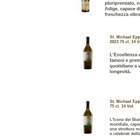
pluripremiato, n
Adige, capace d
freschezza vibra
St. Michael Epp
2023 75 cl. 14 V
L'Eccellenza d
famosi e premi
quotidiano a v
longevità.
St. Michael Ep
75 cl. 14 Vol.
L'Icona dei Bia
mondiale, capac
una struttura m
e celebrati dell