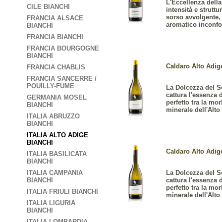
L'Eccellenza dell
CILE BIANCHI
intensità e strutt
sorso avvolgente,
FRANCIA ALSACE
aromatico inconfo
BIANCHI
FRANCIA BIANCHI
FRANCIA BOURGOGNE
BIANCHI
Caldaro Alto Adige
FRANCIA CHABLIS
FRANCIA SANCERRE /
POUILLY-FUME
La Dolcezza del S
cattura l'essenza 
GERMANIA MOSEL
perfetto tra la mo
BIANCHI
minerale dell'Alto
ITALIA ABRUZZO
BIANCHI
ITALIA ALTO ADIGE
BIANCHI
Caldaro Alto Adige
ITALIA BASILICATA
BIANCHI
La Dolcezza del S
ITALIA CAMPANIA
cattura l'essenza 
BIANCHI
perfetto tra la mo
ITALIA FRIULI BIANCHI
minerale dell'Alto
ITALIA LIGURIA
BIANCHI
ITALIA LOMBARDIA