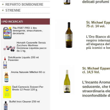
delicati profumi 
REPARTO BOMBONIERE
STRENNE
I PIÙ RICERCATI
St. Michael Ep
75 cl. 14 vol.
Fila PS87 PRO 1 litro
detergente, smacchiatore,
decerante
L'Oro Bianco d
respiro interna
Horvath Caramelle Senza
all'eleganza de
Zucchero MorAmor
più iconici e lon
Gommosa Liquirizia pacco
da 1 kg.
Dolcificante Liquido 200 ml
Fiorentini
St. Michael Eppan
cl. 14,5 Vol.
Aroma Naturale Millefiori 60 cc
L'Incanto Aromat
seducente, che t
Dadi Camoscio Svizzeri Per
Brodo 12 Pezzi 120 g.
straordinaria e
inconfondibile di
Buffel Inox Cleaner 250 ml