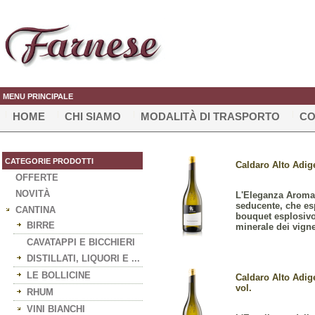
MENU PRINCIPALE
HOME
CHI SIAMO
MODALITÀ DI TRASPORTO
CO
CATEGORIE PRODOTTI
Caldaro Alto Adig
OFFERTE
NOVITÀ
L'Eleganza Aromat
seducente, che esp
CANTINA
bouquet esplosivo 
BIRRE
minerale dei vigne
CAVATAPPI E BICCHIERI
DISTILLATI, LIQUORI E ...
LE BOLLICINE
Caldaro Alto Adig
vol.
RHUM
VINI BIANCHI