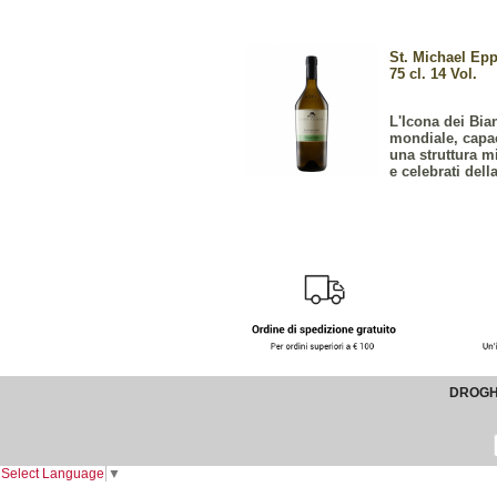
St. Michael Ep
75 cl. 14 Vol.
L'Icona dei Bia
mondiale, capac
una struttura m
e celebrati dell
DROGHE
Select Language
▼