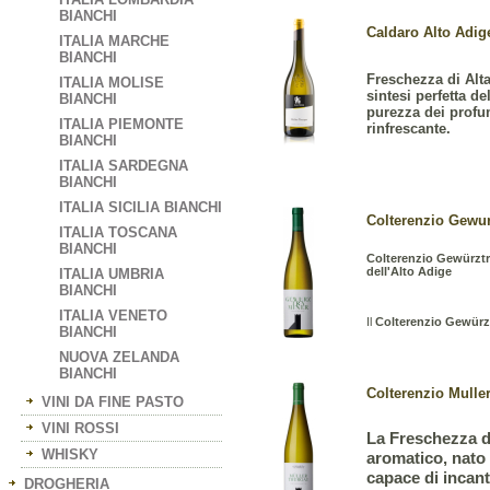
BIANCHI
Caldaro Alto Adige
ITALIA MARCHE
BIANCHI
Freschezza di Alt
ITALIA MOLISE
sintesi perfetta d
BIANCHI
purezza dei profum
ITALIA PIEMONTE
rinfrescante.
BIANCHI
ITALIA SARDEGNA
BIANCHI
ITALIA SICILIA BIANCHI
Colterenzio Gewurz
ITALIA TOSCANA
BIANCHI
Colterenzio Gewürzt
dell'Alto Adige
ITALIA UMBRIA
BIANCHI
ITALIA VENETO
Il
Colterenzio Gewürz
BIANCHI
NUOVA ZELANDA
BIANCHI
Colterenzio Muller
VINI DA FINE PASTO
VINI ROSSI
La Freschezza de
WHISKY
aromatico, nato d
capace di incant
DROGHERIA