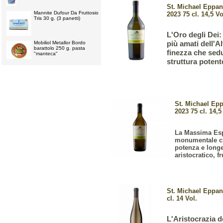
St. Michael Eppan
Mannite Dufour Da Fruttosio
2023 75 cl. 14,5 Vo
Tris 30 g. (3 panetti)
L'Oro degli Dei:
più amati dell'A
Mobiliol Metallor Bordo
barattolo 250 g. pasta
finezza che sed
"manteca"
struttura potente
St. Michael Epp
2023 75 cl. 14,5
La Massima Esp
monumentale che
potenza e longe
aristocratico, f
St. Michael Eppan
cl. 14 Vol.
L'Aristocrazia d