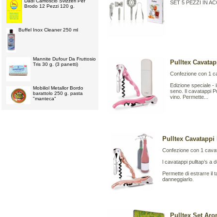
Dadi Camoscio Svizzeri Per
SET 5 PEZZI IN 
Brodo 12 Pezzi 120 g.
Buffel Inox Cleaner 250 ml
Mannite Dufour Da Fruttosio
Pulltex Cavata
Tris 30 g. (3 panetti)
Confezione con 1 ca
Edizione speciale - i
Mobiliol Metallor Bordo
seno. Il cavatappi Pu
barattolo 250 g. pasta
vino. Permette...
"manteca"
Pulltex Cavatappi
Confezione con 1 cavat
l cavatappi pulltap’s a 
Permette di estrarre il
danneggiarlo.
Pulltex Set Ar