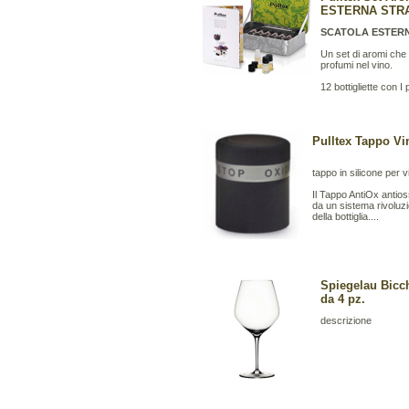
ESTERNA STR
SCATOLA ESTER
Un set di aromi che s
profumi nel vino.
12 bottigliette con I
Pulltex Tappo Vi
tappo in silicone per 
Il Tappo AntiOx antios
da un sistema rivoluzio
della bottiglia....
Spiegelau Bicch
da 4 pz.
descrizione