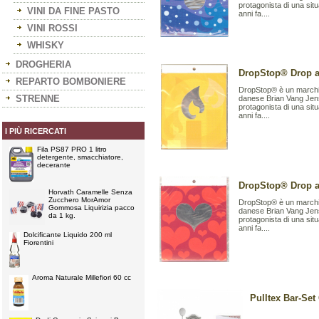
protagonista di una sit
VINI DA FINE PASTO
anni fa....
VINI ROSSI
WHISKY
DROGHERIA
DropStop® Drop a 
REPARTO BOMBONIERE
DropStop® è un marchio
STRENNE
danese Brian Vang Jens
protagonista di una sit
anni fa....
I PIÙ RICERCATI
Fila PS87 PRO 1 litro
detergente, smacchiatore,
decerante
DropStop® Drop a 
Horvath Caramelle Senza
Zucchero MorAmor
DropStop® è un marchio
Gommosa Liquirizia pacco
danese Brian Vang Jens
da 1 kg.
protagonista di una sit
anni fa....
Dolcificante Liquido 200 ml
Fiorentini
Aroma Naturale Millefiori 60 cc
Pulltex Bar-Se