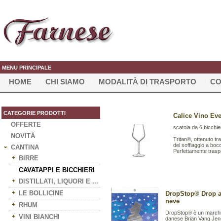
MENU PRINCIPALE
HOME
CHI SIAMO
MODALITÀ DI TRASPORTO
CO
CATEGORIE PRODOTTI
Calice Vino Even
OFFERTE
scatola da 6 bicchie
NOVITÀ
Tritan®, ottenuto tr
del soffiaggio a boc
CANTINA
Perfettamente traspar
BIRRE
CAVATAPPI E BICCHIERI
DISTILLATI, LIQUORI E ...
LE BOLLICINE
DropStop® Drop a 
neve
RHUM
DropStop® è un marchio
VINI BIANCHI
danese Brian Vang Jens