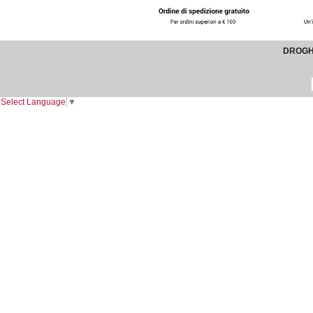
DROGHE
Select Language
▼