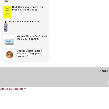
Dadi Camoscio Svizzeri Per
Brodo 12 Pezzi 120 g.
Buffel Inox Cleaner 250 ml
Mannite Dufour Da Fruttosio
Tris 30 g. (3 panetti)
Mobiliol Metallor Bordo
barattolo 250 g. pasta
"manteca"
DROGHE
Select Language
▼