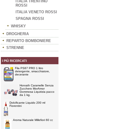
ITALIA TRENTINO
ROSSI
ITALIA VENETO ROSSI
SPAGNA ROSSI
WHISKY
DROGHERIA
REPARTO BOMBONIERE
STRENNE
I PIÙ RICERCATI
Fila PS87 PRO 1 litro
detergente, smacchiatore,
decerante
Horvath Caramelle Senza
Zucchero MorAmor
Gommosa Liquirizia pacco
da 1 kg.
Dolcificante Liquido 200 ml
Fiorentini
Aroma Naturale Millefiori 60 cc