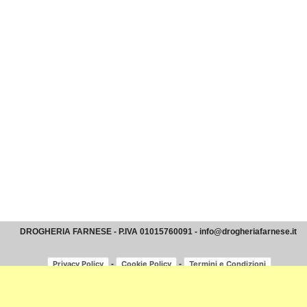
DROGHERIA FARNESE - P.IVA 01015760091 - info@drogheriafarnese.it
-
-
Privacy Policy
Cookie Policy
Termini e Condizioni