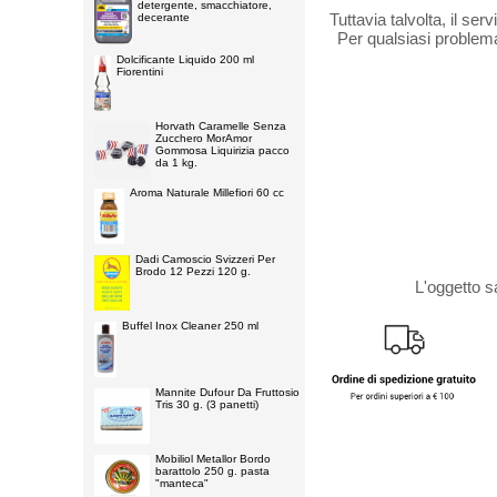
detergente, smacchiatore,
Tuttavia talvolta, il se
decerante
Per qualsiasi problema
Dolcificante Liquido 200 ml
Fiorentini
Horvath Caramelle Senza
Zucchero MorAmor
Gommosa Liquirizia pacco
da 1 kg.
Aroma Naturale Millefiori 60 cc
Dadi Camoscio Svizzeri Per
Brodo 12 Pezzi 120 g.
L'oggetto s
Buffel Inox Cleaner 250 ml
Mannite Dufour Da Fruttosio
Tris 30 g. (3 panetti)
Mobiliol Metallor Bordo
barattolo 250 g. pasta
"manteca"