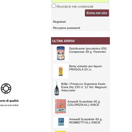
Ricorda le mie credenziali
Entra nel sito
Registrati
Recupera password
ULTIMI ARRIVI
Dolcificante Ipocalorico 650
Compresse 39 g. Fiorentini
Betty estratto per liquori
FRAGOLA 20 cc
Brilla ! Prosecco Superiore Asolo
Extra Dry 150 cl. 12 Vol. Magnum
Astucciato
Amarelli Scatolette 60 g.
COLORIZIA ALL'ANICE
Amarelli Scatolette 60 g.
ROMBETTI ALL'ANICE