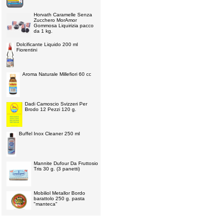
Horvath Caramelle Senza
Zucchero MorAmor
Gommosa Liquirizia pacco
da 1 kg.
Dolcificante Liquido 200 ml
Fiorentini
Aroma Naturale Millefiori 60 cc
Dadi Camoscio Svizzeri Per
Brodo 12 Pezzi 120 g.
Buffel Inox Cleaner 250 ml
Mannite Dufour Da Fruttosio
Tris 30 g. (3 panetti)
Mobiliol Metallor Bordo
barattolo 250 g. pasta
"manteca"