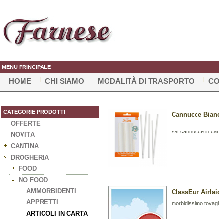
MENU PRINCIPALE
HOME
CHI SIAMO
MODALITÀ DI TRASPORTO
CO
CATEGORIE PRODOTTI
Cannucce Bianc
OFFERTE
set cannucce in car
NOVITÀ
CANTINA
DROGHERIA
FOOD
NO FOOD
AMMORBIDENTI
ClassEur Airlai
APPRETTI
morbidissimo tovagli
ARTICOLI IN CARTA