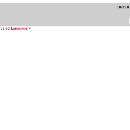
DROGHE
Select Language
▼