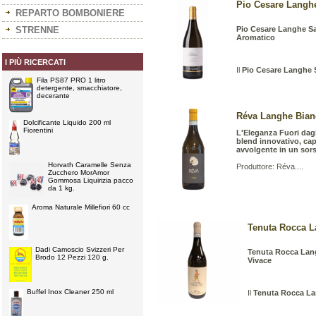
Pio Cesare Langhe
REPARTO BOMBONIERE
STRENNE
Pio Cesare Langhe S
Aromatico
I PIÙ RICERCATI
Il
Pio Cesare Langhe 
Fila PS87 PRO 1 litro
detergente, smacchiatore,
decerante
Réva Langhe Bianc
Dolcificante Liquido 200 ml
Fiorentini
L'Eleganza Fuori dagl
blend innovativo, cap
avvolgente in un sors
Horvath Caramelle Senza
Produttore: Réva....
Zucchero MorAmor
Gommosa Liquirizia pacco
da 1 kg.
Aroma Naturale Millefiori 60 cc
Tenuta Rocca La
Dadi Camoscio Svizzeri Per
Tenuta Rocca Lan
Brodo 12 Pezzi 120 g.
Vivace
Buffel Inox Cleaner 250 ml
Il
Tenuta Rocca La