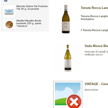
Mannite Dufour Da Fruttosio
Tenuta Rocca Lang
Tris 30 g. (3 panetti)
Tenuta Rocca Langhe
Aromatico
Mobiliol Metallor Bordo
barattolo 250 g. pasta
"manteca"
Il
Tenuta Rocca Langh
Vada Mosca Bian
moscato di canelli 
vinificato secco
VINTAGE - Ceret
descrizione