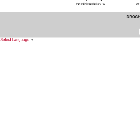
DROGHE
Select Language
▼