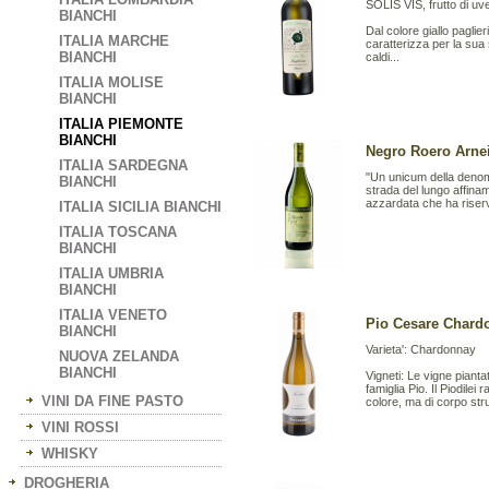
SOLIS VIS, frutto di uv
BIANCHI
Dal colore giallo paglieri
ITALIA MARCHE
caratterizza per la sua 
BIANCHI
caldi...
ITALIA MOLISE
BIANCHI
ITALIA PIEMONTE
BIANCHI
Negro Roero Arneis
ITALIA SARDEGNA
"Un unicum della denomi
BIANCHI
strada del lungo affina
azzardata che ha riserv
ITALIA SICILIA BIANCHI
ITALIA TOSCANA
BIANCHI
ITALIA UMBRIA
BIANCHI
ITALIA VENETO
Pio Cesare Chardo
BIANCHI
Varieta': Chardonnay
NUOVA ZELANDA
BIANCHI
Vigneti: Le vigne pianta
famiglia Pio. Il Piodilei
VINI DA FINE PASTO
colore, ma di corpo stru
VINI ROSSI
WHISKY
DROGHERIA