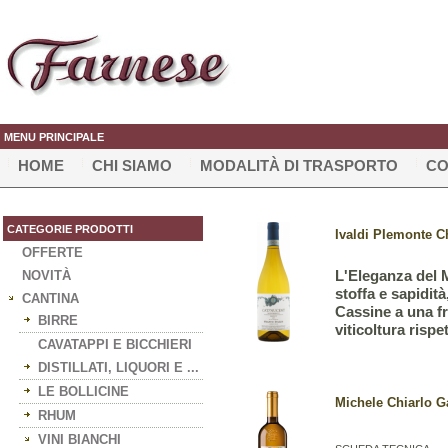
MENU PRINCIPALE
HOME
CHI SIAMO
MODALITÀ DI TRASPORTO
CO
CATEGORIE PRODOTTI
Ivaldi PIemonte C
OFFERTE
L'Eleganza del 
NOVITÀ
stoffa e sapidità
CANTINA
Cassine a una fr
BIRRE
viticoltura rispe
CAVATAPPI E BICCHIERI
DISTILLATI, LIQUORI E ...
LE BOLLICINE
Michele Chiarlo Ga
RHUM
VINI BIANCHI