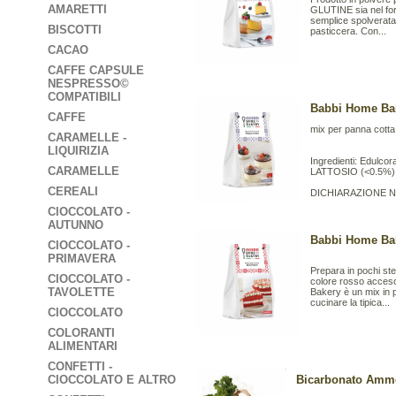
AMARETTI
GLUTINE sia nel for
semplice spolverata
BISCOTTI
pasticcera. Con...
CACAO
CAFFE CAPSULE
NESPRESSO©
COMPATIBILI
Babbi Home Bak
CAFFE
mix per panna cotta
CARAMELLE -
LIQUIRIZIA
Ingredienti: Edulcora
CARAMELLE
LATTOSIO (<0.5%), 
CEREALI
DICHIARAZIONE NU
CIOCCOLATO -
AUTUNNO
Babbi Home Bak
CIOCCOLATO -
PRIMAVERA
Prepara in pochi ste
CIOCCOLATO -
colore rosso acceso
TAVOLETTE
Bakery è un mix in
cucinare la tipica...
CIOCCOLATO
COLORANTI
ALIMENTARI
CONFETTI -
CIOCCOLATO E ALTRO
Bicarbonato Ammo