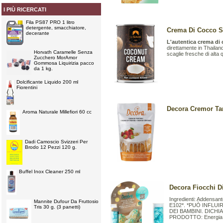
I PIÙ RICERCATI
Fila PS87 PRO 1 litro
detergente, smacchiatore,
Crema Di Cocco Si
decerante
L'autentica crema di 
direttamente in Thailand
Horvath Caramelle Senza
scaglie fresche di alta 
Zucchero MorAmor
Gommosa Liquirizia pacco
da 1 kg.
Dolcificante Liquido 200 ml
Fiorentini
Decora Cremor Tar
Aroma Naturale Millefiori 60 cc
Dadi Camoscio Svizzeri Per
Brodo 12 Pezzi 120 g.
Buffel Inox Cleaner 250 ml
Decora Fiocchi D
Ingredienti: Addensante
Mannite Dufour Da Fruttosio
E102*. *PUÒ INFLU
Tris 30 g. (3 panetti)
DEI BAMBINI. DICH
PRODOTTO: Energia 81