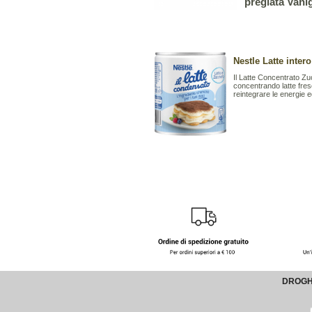
pregiata Vani
Nestle Latte inter
Il Latte Concentrato Zu
concentrando latte fres
reintegrare le energie e
DROGHE