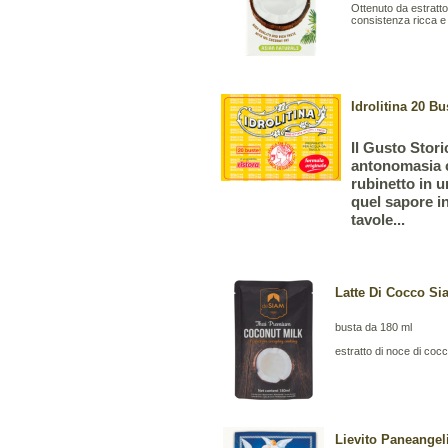
Ottenuto da estratto 
consistenza ricca e v
Idrolitina 20 B
Il Gusto Stori
antonomasia c
rubinetto in 
quel sapore in
tavole...
Latte Di Cocco Si
busta da 180 ml
estratto di noce di co
Lievito Paneangeli