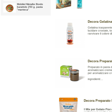
Mobiliol Metallor Bordo
barattolo 250 g. pasta
"manteca"
Decora Gelatina
Gelatina trasparente
lucidare crostate, to
ravvivare il colore d
Decora Preparat
Preparato in pasta d
aromatizzare creme, i
per aromatizzare cre
ingredienti:...
Decora Preparato M
Il
Mix per Gelato Fior 