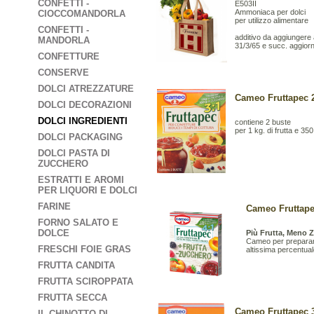
CONFETTI -
E503II
Ammoniaca per dolci
CIOCCOMANDORLA
per utilizzo alimentare
CONFETTI -
additivo da aggiungere a
MANDORLA
31/3/65 e succ. aggior
CONFETTURE
CONSERVE
DOLCI ATREZZATURE
Cameo Fruttapec 2
DOLCI DECORAZIONI
DOLCI INGREDIENTI
contiene 2 buste
per 1 kg. di frutta e 35
DOLCI PACKAGING
DOLCI PASTA DI
ZUCCHERO
ESTRATTI E AROMI
PER LIQUORI E DOLCI
FARINE
Cameo Fruttape
FORNO SALATO E
DOLCE
Più Frutta, Meno 
Cameo per preparare
FRESCHI FOIE GRAS
altissima percentuale
FRUTTA CANDITA
FRUTTA SCIROPPATA
FRUTTA SECCA
Cameo Fruttapec 3
IL CHINOTTO DI