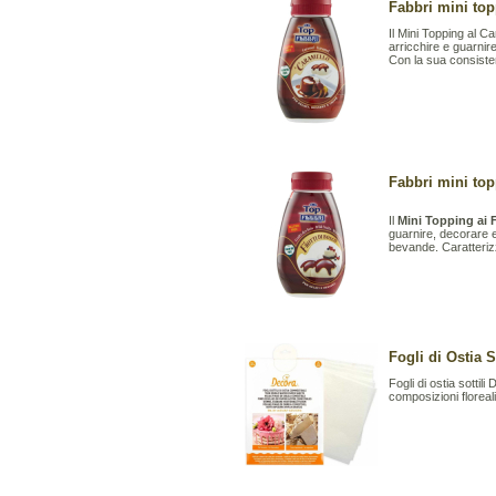
Fabbri mini top
Il Mini Topping al C
arricchire e guarnir
Con la sua consistenz
Fabbri mini top
Il
Mini Topping ai 
guarnire, decorare 
bevande. Caratteriz
Fogli di Ostia 
Fogli di ostia sottil
composizioni floreali