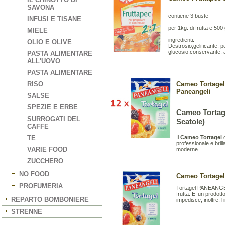
SAVONA
contiene 3 buste
INFUSI E TISANE
per 1kg. di frutta e 500
MIELE
ingredienti:
OLIO E OLIVE
Destrosio,gelificante: pe
glucosio,conservante: a
PASTA ALIMENTARE
ALL'UOVO
PASTA ALIMENTARE
RISO
Cameo Tortagel 
Paneangeli
SALSE
SPEZIE E ERBE
Cameo Tortagel
SURROGATI DEL
Scatole)
CAFFE
Il
Cameo Tortagel
d
TE
professionale e brilla
VARIE FOOD
moderne...
ZUCCHERO
NO FOOD
Cameo Tortagel 
PROFUMERIA
Tortagel PANEANGELI 
frutta. E’ un prodott
REPARTO BOMBONIERE
impedisce, inoltre, l
STRENNE