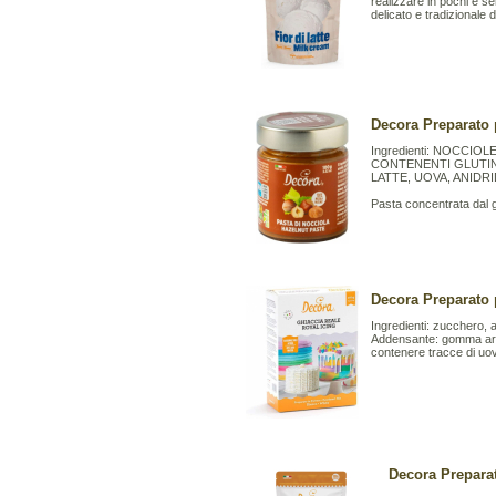
realizzare in pochi e s
delicato e tradizionale 
Decora Preparato p
Ingredienti: NOCCIO
CONTENENTI GLUTINE
LATTE, UOVA, ANIDR
Pasta concentrata dal gu
Decora Preparato 
Ingredienti: zucchero
Addensante: gomma arabi
contenere tracce di uov
Decora Preparat