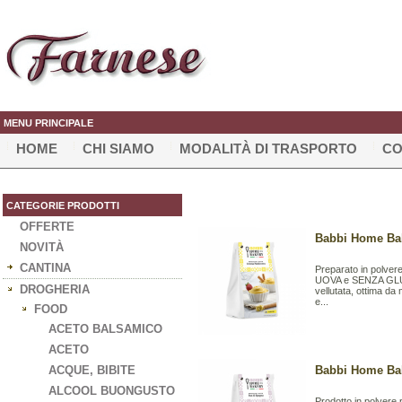
MENU PRINCIPALE
HOME
CHI SIAMO
MODALITÀ DI TRASPORTO
CO
CATEGORIE PRODOTTI
OFFERTE
Babbi Home Ba
NOVITÀ
CANTINA
Preparato in polver
UOVA e SENZA GLUTI
DROGHERIA
vellutata, ottima da 
e...
FOOD
ACETO BALSAMICO
ACETO
ACQUE, BIBITE
Babbi Home Bak
ALCOOL BUONGUSTO
Prodotto in polvere