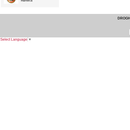
"manteca"
DROGHE
Select Language
▼