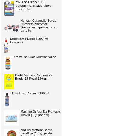
Fila PS87 PRO 1 litro
detergente, smacchiatore,
decerante
Horvath Caramelle Senza
Zucchero MorAmor
Gommosa Liquirizia pacco
da 1 kg.
Dolcificante Liquido 200 ml
Fiorentini
Aroma Naturale Millefiori 60 cc
Dadi Camoscio Svizzeri Per
Brodo 12 Pezzi 120 g.
Buffel Inox Cleaner 250 ml
Mannite Dufour Da Fruttosio
Tris 30 g. (3 panetti)
Mobiliol Metallor Bordo
barattolo 250 g. pasta