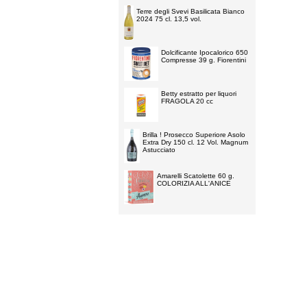
Terre degli Svevi Basilicata Bianco
2024 75 cl. 13,5 vol.
Dolcificante Ipocalorico 650
Compresse 39 g. Fiorentini
Betty estratto per liquori
FRAGOLA 20 cc
Brilla ! Prosecco Superiore Asolo
Extra Dry 150 cl. 12 Vol. Magnum
Astucciato
Amarelli Scatolette 60 g.
COLORIZIA ALL'ANICE