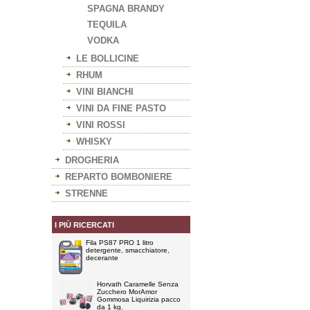
SPAGNA BRANDY
TEQUILA
VODKA
LE BOLLICINE
RHUM
VINI BIANCHI
VINI DA FINE PASTO
VINI ROSSI
WHISKY
DROGHERIA
REPARTO BOMBONIERE
STRENNE
I PIÙ RICERCATI
Fila PS87 PRO 1 litro
detergente, smacchiatore,
decerante
Horvath Caramelle Senza
Zucchero MorAmor
Gommosa Liquirizia pacco
da 1 kg.