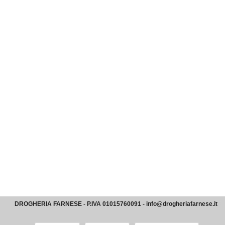
DROGHERIA FARNESE - P.IVA 01015760091 - info@drogheriafarnese.it