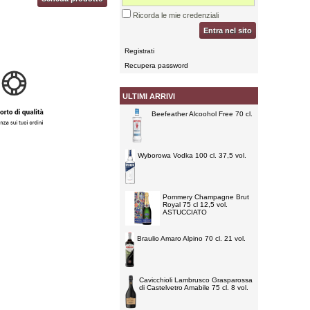
Ricorda le mie credenziali
Entra nel sito
Registrati
Recupera password
ULTIMI ARRIVI
Beefeather Alcoohol Free 70 cl.
Wyborowa Vodka 100 cl. 37,5 vol.
Pommery Champagne Brut
Royal 75 cl 12,5 vol.
ASTUCCIATO
Braulio Amaro Alpino 70 cl. 21 vol.
Cavicchioli Lambrusco Grasparossa
di Castelvetro Amabile 75 cl. 8 vol.