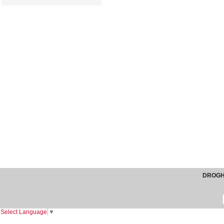
DROGHE
Select Language
▼