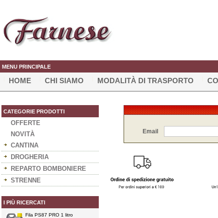
MENU PRINCIPALE
HOME
CHI SIAMO
MODALITÀ DI TRASPORTO
CO
CATEGORIE PRODOTTI
OFFERTE
Email
NOVITÀ
CANTINA
DROGHERIA
REPARTO BOMBONIERE
STRENNE
I PIÙ RICERCATI
Fila PS87 PRO 1 litro