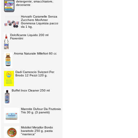
detergente, smacchiatore,
decerante
Horvath Caramelle Senza
Zucchero MorAmor
Gommosa Liquirizia pacco
da 1 kg.
Dolcificante Liquido 200 ml
Fiorentini
Aroma Naturale Millefiori 60 cc
Dadi Camoscio Svizzeri Per
Brodo 12 Pezzi 120 g.
Buffel Inox Cleaner 250 ml
Mannite Dufour Da Fruttosio
Tris 30 g. (3 panetti)
Mobiliol Metallor Bordo
barattolo 250 g. pasta
"manteca"