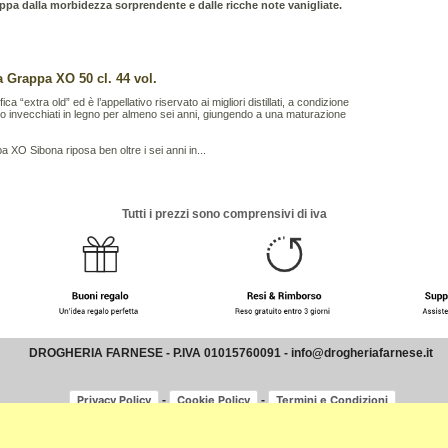
ppa dalla morbidezza sorprendente e dalle ricche note vanigliate.
 Grappa XO 50 cl. 44 vol.
ica “extra old” ed è l’appellativo riservato ai migliori distillati, a condizione
o invecchiati in legno per almeno sei anni, giungendo a una maturazione
a XO Sibona riposa ben oltre i sei anni in...
Tutti i prezzi sono comprensivi di iva
DROGHERIA FARNESE - P.IVA 01015760091 - info@drogheriafarnese.it
-
-
Privacy Policy
Cookie Policy
Termini e Condizioni