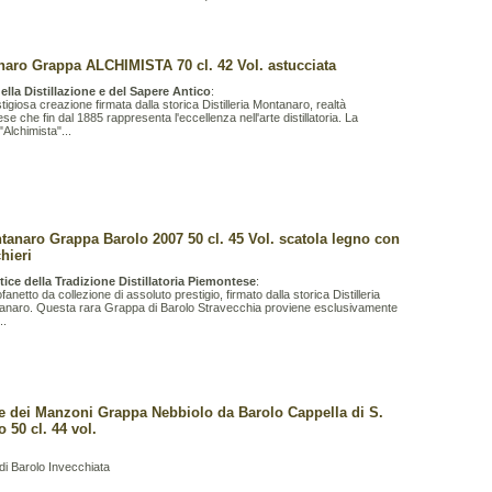
aro Grappa ALCHIMISTA 70 cl. 42 Vol. astucciata
ella Distillazione e del Sapere Antico
:
tigiosa creazione firmata dalla storica Distilleria Montanaro, realtà
se che fin dal 1885 rappresenta l'eccellenza nell'arte distillatoria. La
Alchimista"...
tanaro Grappa Barolo 2007 50 cl. 45 Vol. scatola legno con
hieri
rtice della Tradizione Distillatoria Piemontese
:
fanetto da collezione di assoluto prestigio, firmato dalla storica Distilleria
anaro. Questa rara Grappa di Barolo Stravecchia proviene esclusivamente
..
 dei Manzoni Grappa Nebbiolo da Barolo Cappella di S.
o 50 cl. 44 vol.
i Barolo Invecchiata