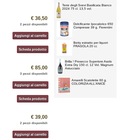
Terre degli Svevi Basilicata Bianco
2024 75 cl. 13,5 vol.
€ 36,50
Dolcificante Ipocalorico 650
2 pezzi disponibili
Compresse 39 g. Fiorentini
Aggiungi al carrello
Betty estratto per liquori
FRAGOLA 20 cc
Scheda prodotto
Brilla ! Prosecco Superiore Asolo
Extra Dry 150 cl. 12 Vol. Magnum
€ 85,00
Astucciato
3 pezzi disponibili
Amarelli Scatolette 60 g.
COLORIZIA ALL'ANICE
Aggiungi al carrello
Scheda prodotto
€ 39,00
2 pezzi disponibili
Aggiungi al carrello