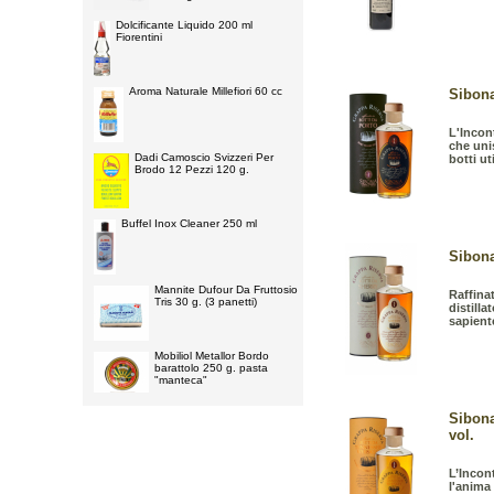
Dolcificante Liquido 200 ml
Fiorentini
Aroma Naturale Millefiori 60 cc
Sibona
L'Incon
che unis
Dadi Camoscio Svizzeri Per
botti ut
Brodo 12 Pezzi 120 g.
Buffel Inox Cleaner 250 ml
Sibona
Mannite Dufour Da Fruttosio
Raffina
Tris 30 g. (3 panetti)
distill
sapiente
Mobiliol Metallor Bordo
barattolo 250 g. pasta
"manteca"
Sibon
vol.
L’Incon
l'anima