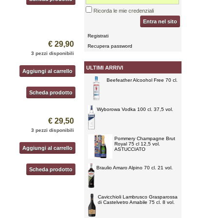
Ricorda le mie credenziali
Entra nel sito
Registrati
€ 29,90
Recupera password
3 pezzi disponibili
ULTIMI ARRIVI
Aggiungi al carrello
Beefeather Alcoohol Free 70 cl.
Scheda prodotto
Wyborowa Vodka 100 cl. 37,5 vol.
€ 29,50
3 pezzi disponibili
Pommery Champagne Brut
Royal 75 cl 12,5 vol.
Aggiungi al carrello
ASTUCCIATO
Braulio Amaro Alpino 70 cl. 21 vol.
Scheda prodotto
Cavicchioli Lambrusco Grasparossa
di Castelvetro Amabile 75 cl. 8 vol.