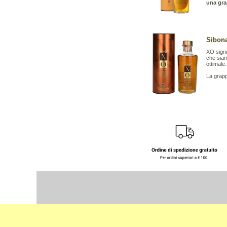
una gra
Sibona
XO signif
che sian
ottimale.
La grapp
Select Language
▼