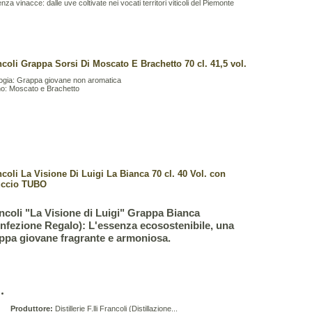
za vinacce: dalle uve coltivate nei vocati territori viticoli del Piemonte
coli Grappa Sorsi Di Moscato E Brachetto 70 cl. 41,5 vol.
logia: Grappa giovane non aromatica
no: Moscato e Brachetto
coli La Visione Di Luigi La Bianca 70 cl. 40 Vol. con
uccio TUBO
ncoli "La Visione di Luigi" Grappa Bianca
nfezione Regalo): L'essenza ecosostenibile, una
ppa giovane fragrante e armoniosa.
Produttore:
Distillerie F.lli Francoli (Distillazione...