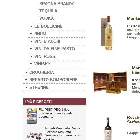
SPAGNA BRANDY
TEQUILA
VODKA
Montan
LE BOLLICINE
L'Arte d
una pres
RHUM
piemonte
Grappa "
VINI BIANCHI
VINI DA FINE PASTO
VINI ROSSI
WHISKY
Mon
DROGHERIA
bicc
REPARTO BOMBONIERE
Il Ve
un co
STRENNE
Mont
dalla.
I PIÙ RICERCATI
Fila PS87 PRO 1 litro
detergente, smacchiatore,
decerante
Rocche
Stefan
Horvath Caramelle Senza
Zucchero MorAmor
Grappa d
Gommosa Liquirizia pacco
da 1 kg.