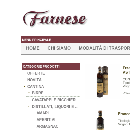
MENU PRINCIPALE
HOME
CHI SIAMO
MODALITÀ DI TRASPO
CATEGORIE PRODOTTI
Fra
AST
OFFERTE
CON
NOVITÀ
Tipol
CANTINA
Viti
BIRRE
Prove
CAVATAPPI E BICCHIERI
DISTILLATI, LIQUORI E ...
AMARI
Franco
APERITIVI
Tipologi
Vitigno
ARMAGNAC