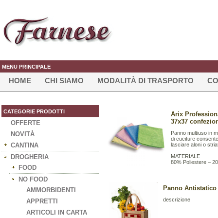
MENU PRINCIPALE
HOME
CHI SIAMO
MODALITÀ DI TRASPORTO
CO
CATEGORIE PRODOTTI
Arix Profession
37x37 confezio
OFFERTE
Panno multiuso in mi
NOVITÀ
di cuciture consente
CANTINA
lasciare aloni o stria
DROGHERIA
MATERIALE
80% Poliestere – 20
FOOD
NO FOOD
Panno Antistatico
AMMORBIDENTI
descrizione
APPRETTI
ARTICOLI IN CARTA