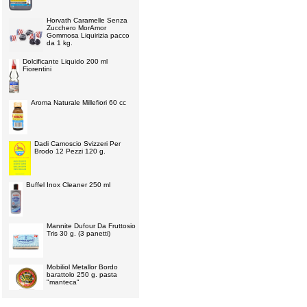
Horvath Caramelle Senza
Zucchero MorAmor
Gommosa Liquirizia pacco
da 1 kg.
Dolcificante Liquido 200 ml
Fiorentini
Aroma Naturale Millefiori 60 cc
Dadi Camoscio Svizzeri Per
Brodo 12 Pezzi 120 g.
Buffel Inox Cleaner 250 ml
Mannite Dufour Da Fruttosio
Tris 30 g. (3 panetti)
Mobiliol Metallor Bordo
barattolo 250 g. pasta
"manteca"