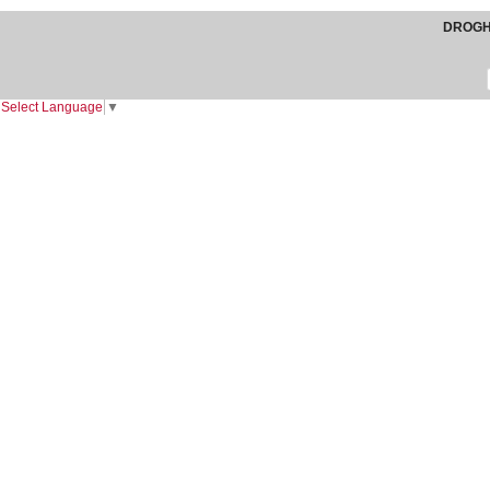
DROGHE
Select Language
▼