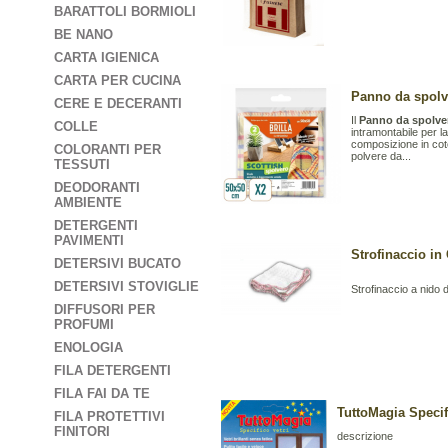
BARATTOLI BORMIOLI
BE NANO
CARTA IGIENICA
CARTA PER CUCINA
Panno da spolve
CERE E DECERANTI
Il
Panno da spolve
COLLE
intramontabile per l
composizione in coto
COLORANTI PER
polvere da...
TESSUTI
DEODORANTI
AMBIENTE
DETERGENTI
PAVIMENTI
Strofinaccio i
DETERSIVI BUCATO
DETERSIVI STOVIGLIE
Strofinaccio a nido
DIFFUSORI PER
PROFUMI
ENOLOGIA
FILA DETERGENTI
FILA FAI DA TE
TuttoMagia Specif
FILA PROTETTIVI
FINITORI
descrizione