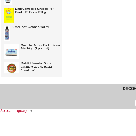
Dadi Camoscio Svizzeri Per
Brodo 12 Pezzi 120 g.
Buffel Inox Cleaner 250 ml
Mannite Dufour Da Fruttosio
Tris 30 g. (3 panetti)
Mobiliol Metallor Bordo
barattolo 250 g. pasta
"manteca"
DROGHE
Select Language
▼