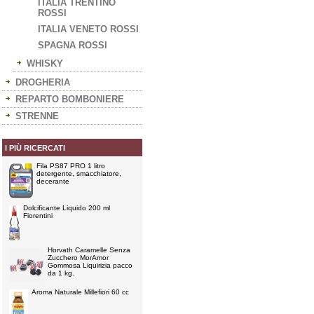
ITALIA TRENTINO
ROSSI
ITALIA VENETO ROSSI
SPAGNA ROSSI
WHISKY
DROGHERIA
REPARTO BOMBONIERE
STRENNE
I PIÙ RICERCATI
Fila PS87 PRO 1 litro
detergente, smacchiatore,
decerante
Dolcificante Liquido 200 ml
Fiorentini
Horvath Caramelle Senza
Zucchero MorAmor
Gommosa Liquirizia pacco
da 1 kg.
Aroma Naturale Millefiori 60 cc