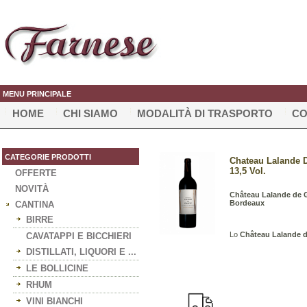
MENU PRINCIPALE
HOME
CHI SIAMO
MODALITÀ DI TRASPORTO
CO
CATEGORIE PRODOTTI
Chateau Lalande D
13,5 Vol.
OFFERTE
NOVITÀ
Château Lalande de G
Bordeaux
CANTINA
BIRRE
Lo
Château Lalande d
CAVATAPPI E BICCHIERI
DISTILLATI, LIQUORI E ...
LE BOLLICINE
RHUM
VINI BIANCHI