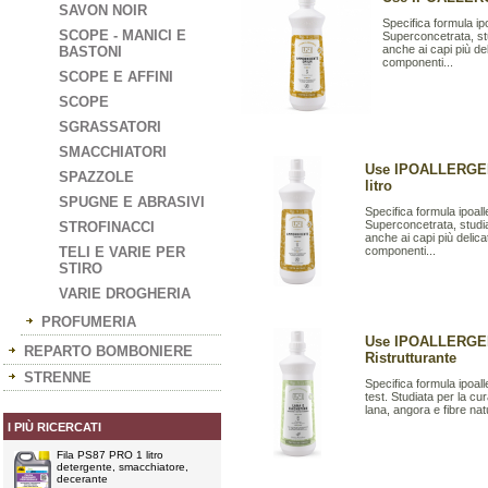
SAVON NOIR
Specifica formula ipo
SCOPE - MANICI E
Superconcetrata, st
anche ai capi più de
BASTONI
componenti...
SCOPE E AFFINI
SCOPE
SGRASSATORI
SMACCHIATORI
Use IPOALLERGE
SPAZZOLE
litro
SPUGNE E ABRASIVI
Specifica formula ipoall
Superconcetrata, studia
STROFINACCI
anche ai capi più delica
TELI E VARIE PER
componenti...
STIRO
VARIE DROGHERIA
PROFUMERIA
Use IPOALLERGENI
REPARTO BOMBONIERE
Ristrutturante
STRENNE
Specifica formula ipoalle
test. Studiata per la cu
lana, angora e fibre natu
I PIÙ RICERCATI
Fila PS87 PRO 1 litro
detergente, smacchiatore,
decerante