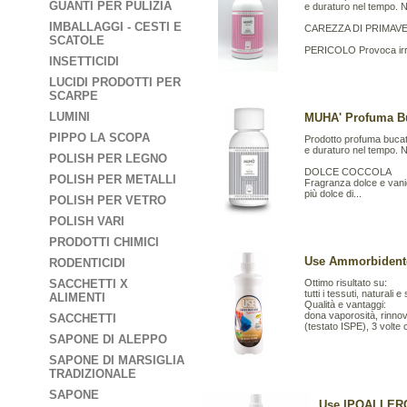
GUANTI PER PULIZIA
e duraturo nel tempo. 
IMBALLAGGI - CESTI E
CAREZZA DI PRIMAV
SCATOLE
PERICOLO Provoca irrit
INSETTICIDI
LUCIDI PRODOTTI PER
SCARPE
LUMINI
MUHA' Profuma B
PIPPO LA SCOPA
Prodotto profuma bucat
e duraturo nel tempo. 
POLISH PER LEGNO
DOLCE COCCOLA
POLISH PER METALLI
Fragranza dolce e vani
più dolce di...
POLISH PER VETRO
POLISH VARI
PRODOTTI CHIMICI
Use Ammorbidente
RODENTICIDI
SACCHETTI X
Ottimo risultato su:
tutti i tessuti, naturali e 
ALIMENTI
Qualità e vantaggi:
dona vaporosità, rinnova 
SACCHETTI
(testato ISPE), 3 volte 
SAPONE DI ALEPPO
SAPONE DI MARSIGLIA
TRADIZIONALE
SAPONE
Use IPOALLERG