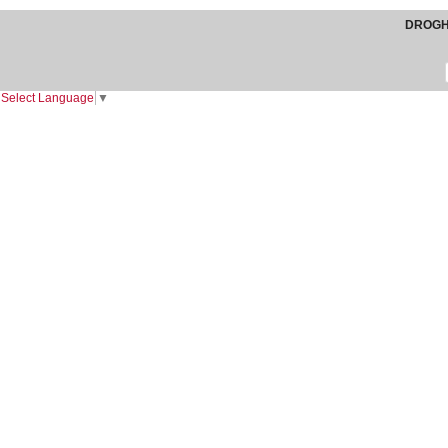
DROGHE
Select Language
▼