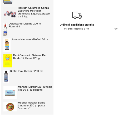
Horvath Caramelle Senza
Zucchero MorAmor
Gommosa Liquirizia pacco
da 1 kg.
Dolcificante Liquido 200 ml
Fiorentini
Aroma Naturale Millefiori 60 cc
Dadi Camoscio Svizzeri Per
Brodo 12 Pezzi 120 g.
Buffel Inox Cleaner 250 ml
Mannite Dufour Da Fruttosio
Tris 30 g. (3 panetti)
Mobiliol Metallor Bordo
barattolo 250 g. pasta
"manteca"