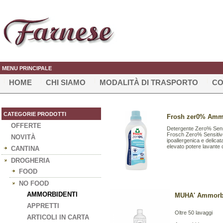
MENU PRINCIPALE
HOME
CHI SIAMO
MODALITÀ DI TRASPORTO
CO
CATEGORIE PRODOTTI
Frosh zer0% Ammo
OFFERTE
Detergente Zero% Sens
Frosch Zero% Sensitive
NOVITÀ
ipoallergenica e delicat
elevato potere lavante 
CANTINA
DROGHERIA
FOOD
NO FOOD
AMMORBIDENTI
MUHA' Ammorbid
APPRETTI
Oltre 50 lavaggi
ARTICOLI IN CARTA