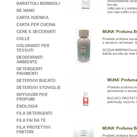
Ammorbidente neutro
BARATTOLI BORMIOLI
bucato.
Utilizzato in combin
BE NANO
tuoi capi soffici e p
CARTA IGIENICA
CARTA PER CUCINA
CERE E DECERANTI
MUHA' Profuma B
COLLE
Prodotto profuma bucat
e duraturo nel tempo. 
COLORANTI PER
TESSUTI
ACQUA MARINA Essenza 
felicità avvolta da note fi
DEODORANTI
AMBIENTE
DETERGENTI
PAVIMENTI
MUHA' Profuma
DETERSIVI BUCATO
DETERSIVI STOVIGLIE
Prodotto profuma bu
persistente e durat
DIFFUSORI PER
BUCATO PROTETTO Un
PROFUMI
patchouly, muschi, no
ENOLOGIA
FILA DETERGENTI
FILA FAI DA TE
FILA PROTETTIVI
MUHA' Profuma B
FINITORI
Prodotto profuma bucat