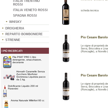
ITALIA TRENTINO
ROSSI
ITALIA VENETO ROSSI
scheda tecnica
SPAGNA ROSSI
WHISKY
DROGHERIA
REPARTO BOMBONIERE
Pio Cesare Barolo 
STRENNE
Le vigne di proprietà d
Serra, Briccolina e Lir
I PIÙ RICERCATI
(Roncaglie), a Novello 
Fila PS87 PRO 1 litro
detergente, smacchiatore,
decerante
Horvath Caramelle Senza
Zucchero MorAmor
Pio Cesare Barolo 
Gommosa Liquirizia pacco
da 1 kg.
Le vigne di proprietà d
Dolcificante Liquido 200 ml
Serra, Briccolina e Lir
Fiorentini
(Roncaglie), a Novello 
Aroma Naturale Millefiori 60 cc