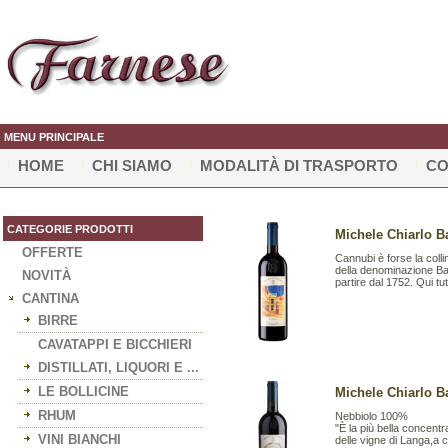
MENU PRINCIPALE
HOME
CHI SIAMO
MODALITÀ DI TRASPORTO
CO
CATEGORIE PRODOTTI
Michele Chiarlo Ba
OFFERTE
Cannubi è forse la collin
della denominazione Baro
NOVITÀ
partire dal 1752. Qui tut
CANTINA
BIRRE
CAVATAPPI E BICCHIERI
DISTILLATI, LIQUORI E ...
LE BOLLICINE
Michele Chiarlo Ba
RHUM
Nebbiolo 100%
"È la più bella concent
VINI BIANCHI
delle vigne di Langa,a 