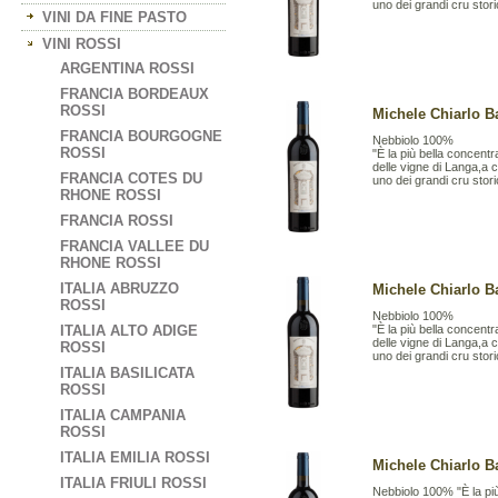
uno dei grandi cru storic
VINI DA FINE PASTO
VINI ROSSI
ARGENTINA ROSSI
FRANCIA BORDEAUX
ROSSI
Michele Chiarlo Ba
FRANCIA BOURGOGNE
Nebbiolo 100%
ROSSI
"È la più bella concent
delle vigne di Langa,a 
FRANCIA COTES DU
uno dei grandi cru storic
RHONE ROSSI
FRANCIA ROSSI
FRANCIA VALLEE DU
RHONE ROSSI
ITALIA ABRUZZO
Michele Chiarlo Ba
ROSSI
Nebbiolo 100%
ITALIA ALTO ADIGE
"È la più bella concent
delle vigne di Langa,a 
ROSSI
uno dei grandi cru storic
ITALIA BASILICATA
ROSSI
ITALIA CAMPANIA
ROSSI
ITALIA EMILIA ROSSI
Michele Chiarlo Ba
ITALIA FRIULI ROSSI
Nebbiolo 100% "È la pi