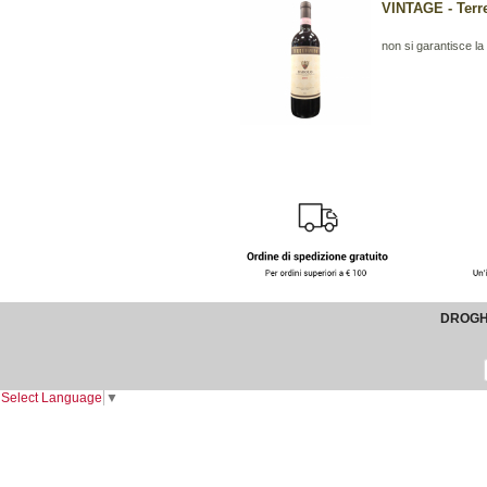
VINTAGE - Terre
non si garantisce la b
DROGHE
Select Language
▼