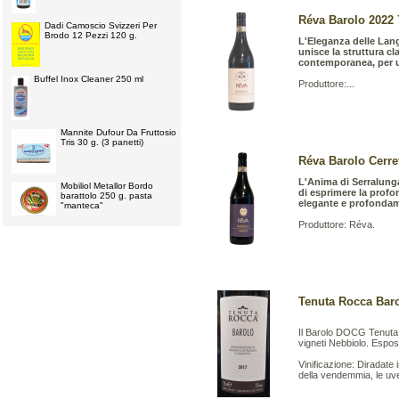
Réva Barolo 2022 7
Dadi Camoscio Svizzeri Per
Brodo 12 Pezzi 120 g.
L'Eleganza delle Lan
unisce la struttura cl
contemporanea, per u
Buffel Inox Cleaner 250 ml
Produttore:...
Mannite Dufour Da Fruttosio
Tris 30 g. (3 panetti)
Réva Barolo Cerret
L'Anima di Serralunga
Mobiliol Metallor Bordo
di esprimere la profon
barattolo 250 g. pasta
elegante e profondame
"manteca"
Produttore: Réva.
Tenuta Rocca Barol
Il Barolo DOCG Tenuta R
vigneti Nebbiolo. Espos
Vinificazione: Diradat
della vendemmia, le uv