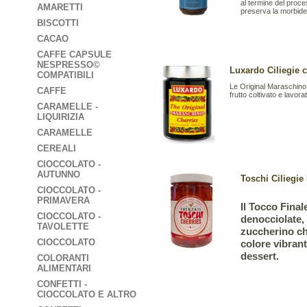
al termine del proce
AMARETTI
preserva la morbidez
BISCOTTI
CACAO
CAFFE CAPSULE
NESPRESSO©
Luxardo Ciliegie c
COMPATIBILI
Le Original Maraschino 
CAFFE
frutto coltivato e lavor
CARAMELLE -
LIQUIRIZIA
CARAMELLE
CEREALI
CIOCCOLATO -
AUTUNNO
Toschi Ciliegie
CIOCCOLATO -
PRIMAVERA
Il Tocco Final
CIOCCOLATO -
denocciolate,
TAVOLETTE
zuccherino ch
CIOCCOLATO
colore vibrant
dessert.
COLORANTI
ALIMENTARI
CONFETTI -
CIOCCOLATO E ALTRO