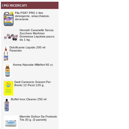
I PIÙ RICERCATI
Fila PS87 PRO 1 litro
detergente, smacchiatore,
decerante
Horvath Caramelle Senza
Zucchero MorAmor
Gommosa Liquirizia pacco
da 1 kg.
Dolcificante Liquido 200 ml
Fiorentini
Aroma Naturale Millefiori 60 cc
Dadi Camoscio Svizzeri Per
Brodo 12 Pezzi 120 g.
Buffel Inox Cleaner 250 ml
Mannite Dufour Da Fruttosio
Tris 30 g. (3 panetti)