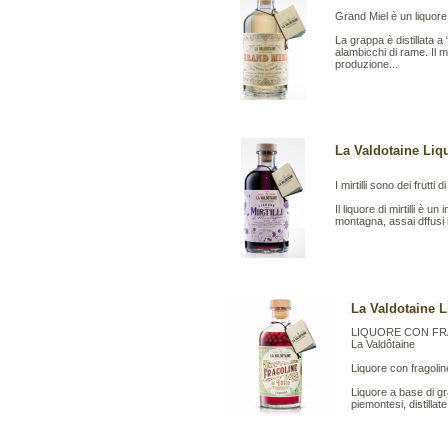
Grand Miel è un liquore
La grappa è distillata a 
alambicchi di rame. Il 
produzione...
La Valdotaine Liquo
I mirtilli sono dei frutti
Il liquore di mirtilli è un
montagna, assai dffusi in
La Valdotaine L
LIQUORE CON FRAG
La Valdôtaine
Liquore con fragoli
Liquore a base di gr
piemontesi, distillat