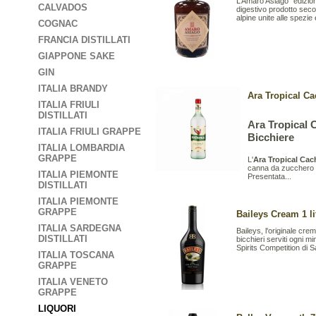
L’Amaro Asiago “edizione
CALVADOS
digestivo prodotto secon
alpine unite alle spezie 
COGNAC
FRANCIA DISTILLATI
GIAPPONE SAKE
GIN
ITALIA BRANDY
Ara Tropical Ca
ITALIA FRIULI
DISTILLATI
Ara Tropical C
ITALIA FRIULI GRAPPE
Bicchiere
ITALIA LOMBARDIA
GRAPPE
L'
Ara Tropical Cac
canna da zucchero ch
ITALIA PIEMONTE
Presentata...
DISTILLATI
ITALIA PIEMONTE
GRAPPE
Baileys Cream 1 li
ITALIA SARDEGNA
Baileys, l'originale cre
DISTILLATI
bicchieri serviti ogni m
Spirits Competition di S
ITALIA TOSCANA
GRAPPE
ITALIA VENETO
GRAPPE
LIQUORI