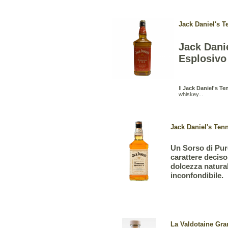
Jack Daniel's T
Jack Danie
Esplosivo
Il
Jack Daniel's Te
whiskey...
Jack Daniel's Ten
Un Sorso di Puro 
carattere deciso
dolcezza natura
inconfondibile.
La Valdotaine Gran