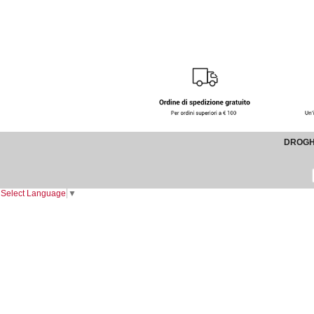
DROGHE
Select Language
▼