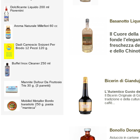
Dolcificante Liquido 200 ml
Fiorentini
Basanotto Liqur
Aroma Naturale Millefiori 60 cc
Il Cuore della
fonde l'elega
freschezza del
Dadi Camoscio Svizzeri Per
Brodo 12 Pezzi 120 g.
e dello Chinot
Buffel Inox Cleaner 250 ml
Bicerin di Gianduj
Mannite Dufour Da Fruttosio
Tris 30 g. (3 panetti)
L'Autentico Gusto del
Il Bicerin Originale di 
tradizione e della cultu
Mobiliol Metallor Bordo
caffè...
barattolo 250 g. pasta
"manteca"
Bonollo Dorang
Astuccio in cartone