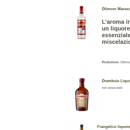
Dilmoor Marasch
L'aroma i
un liquore
essenziale
miscelazi
Produttore:
Dilmoor
Drambuie Liquor
non astucciato
Frangelico liquore 