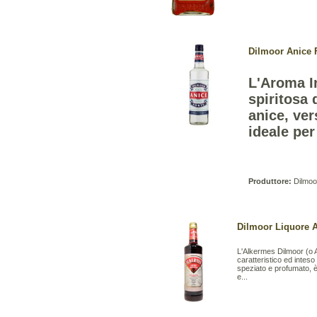
Dilmoor Anice F
L'Aroma I
spiritosa 
anice, ver
ideale per
Produttore:
Dilmoor
Dilmoor Liquore A
L'Alkermes Dilmoor (o A
caratteristico ed inteso
speziato e profumato, è 
e...