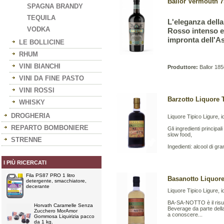
Ballor Vermouth 75
SPAGNA BRANDY
TEQUILA
L'eleganza dell
VODKA
Rosso intenso e 
impronta dell'A
LE BOLLICINE
RHUM
VINI BIANCHI
Produttore:
Ballor 1856
VINI DA FINE PASTO
VINI ROSSI
Barzotto Liquore T
WHISKY
DROGHERIA
Liquore Tipico Ligure,
REPARTO BOMBONIERE
Gli ingredienti principal
slow food,
STRENNE
Ingedienti: alcool di gr
I PIÙ RICERCATI
Fila PS87 PRO 1 litro
Basanotto Liquore 
detergente, smacchiatore,
decerante
Liquore Tipico Ligure,
BA-SA-NOTTO è il risult
Horvath Caramelle Senza
Beverage da parte del
Zucchero MorAmor
a conoscere...
Gommosa Liquirizia pacco
da 1 kg.