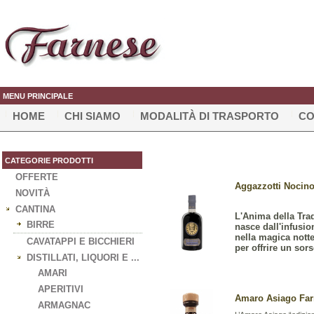
MENU PRINCIPALE
HOME
CHI SIAMO
MODALITÀ DI TRASPORTO
CO
CATEGORIE PRODOTTI
OFFERTE
Aggazzotti Nocino 
NOVITÀ
CANTINA
L'Anima della Tra
BIRRE
nasce dall'infusio
nella magica nott
CAVATAPPI E BICCHIERI
per offrire un sors
DISTILLATI, LIQUORI E ...
AMARI
APERITIVI
Amaro Asiago Farm
ARMAGNAC