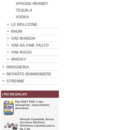
SPAGNA BRANDY
TEQUILA
VODKA
LE BOLLICINE
RHUM
VINI BIANCHI
VINI DA FINE PASTO
VINI ROSSI
WHISKY
DROGHERIA
REPARTO BOMBONIERE
STRENNE
I PIÙ RICERCATI
Fila PS87 PRO 1 litro
detergente, smacchiatore,
decerante
Horvath Caramelle Senza
Zucchero MorAmor
Gommosa Liquirizia pacco
da 1 kg.