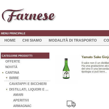
MENU PRINCIPALE
HOME
CHI SIAMO
MODALITÀ DI TRASPORTO
CO
CATEGORIE PRODOTTI
Yamato Sake Ginjo
OFFERTE
Il sake non è un distill
Ha una gradazione alcol
NOVITÀ
del vino è una bevanda
tipologia si può bere...
CANTINA
BIRRE
CAVATAPPI E BICCHIERI
DISTILLATI, LIQUORI E ...
AMARI
APERITIVI
ARMAGNAC