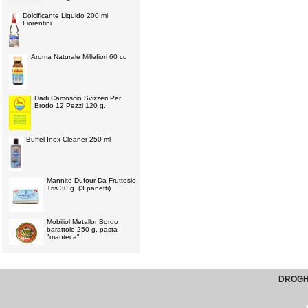
Dolcificante Liquido 200 ml
Fiorentini
Aroma Naturale Millefiori 60 cc
Dadi Camoscio Svizzeri Per
Brodo 12 Pezzi 120 g.
Buffel Inox Cleaner 250 ml
Mannite Dufour Da Fruttosio
Tris 30 g. (3 panetti)
Mobiliol Metallor Bordo
barattolo 250 g. pasta
"manteca"
DROGHE