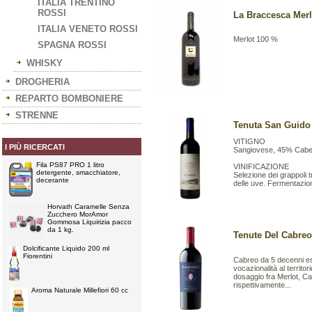
ITALIA TRENTINO
ROSSI
La Braccesca Merlo
ITALIA VENETO ROSSI
Merlot 100 %
SPAGNA ROSSI
WHISKY
DROGHERIA
REPARTO BOMBONIERE
STRENNE
Tenuta San Guido L
VITIGNO
I PIÙ RICERCATI
Sangiovese, 45% Cabe
Fila PS87 PRO 1 litro
VINIFICAZIONE
detergente, smacchiatore,
Selezione dei grappoli t
decerante
delle uve. Fermentazione
Horvath Caramelle Senza
Zucchero MorAmor
Gommosa Liquirizia pacco
da 1 kg.
Tenute Del Cabreo 
Dolcificante Liquido 200 ml
Fiorentini
Cabreo da 5 decenni esp
vocazionalità al territor
dosaggio fra Merlot, 
rispettivamente...
Aroma Naturale Millefiori 60 cc