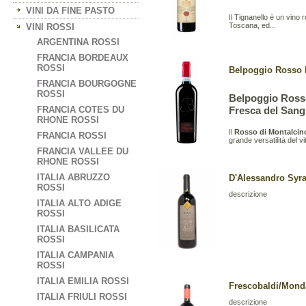
VINI DA FINE PASTO
Il Tignanello è un vino 
Toscana, ed...
VINI ROSSI
ARGENTINA ROSSI
FRANCIA BORDEAUX
ROSSI
Belpoggio Rosso D
FRANCIA BOURGOGNE
ROSSI
Belpoggio Ross
FRANCIA COTES DU
Fresca del Sang
RHONE ROSSI
Il
Rosso di Montalcin
FRANCIA ROSSI
grande versatilità del v
FRANCIA VALLEE DU
RHONE ROSSI
ITALIA ABRUZZO
D'Alessandro Syrah
ROSSI
descrizione
ITALIA ALTO ADIGE
ROSSI
ITALIA BASILICATA
ROSSI
ITALIA CAMPANIA
ROSSI
ITALIA EMILIA ROSSI
Frescobaldi/Monda
ITALIA FRIULI ROSSI
descrizione