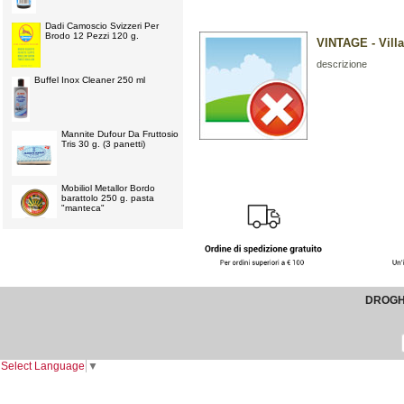
Dadi Camoscio Svizzeri Per
Brodo 12 Pezzi 120 g.
VINTAGE - Villa
descrizione
Buffel Inox Cleaner 250 ml
Mannite Dufour Da Fruttosio
Tris 30 g. (3 panetti)
Mobiliol Metallor Bordo
barattolo 250 g. pasta
"manteca"
DROGHE
Select Language
▼