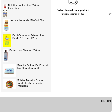
Dolcificante Liquido 200 ml
Fiorentini
Aroma Naturale Millefiori 60 cc
Dadi Camoscio Svizzeri Per
Brodo 12 Pezzi 120 g.
Buffel Inox Cleaner 250 ml
Mannite Dufour Da Fruttosio
Tris 30 g. (3 panetti)
Mobiliol Metallor Bordo
barattolo 250 g. pasta
"manteca"
DROGHE