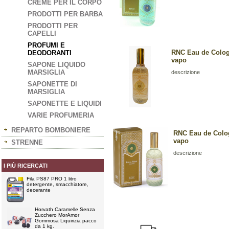
CREME PER IL CORPO
PRODOTTI PER BARBA
PRODOTTI PER
CAPELLI
PROFUMI E
RNC Eau de Cologn
DEODORANTI
vapo
SAPONE LIQUIDO
MARSIGLIA
descrizione
SAPONETTE DI
MARSIGLIA
SAPONETTE E LIQUIDI
VARIE PROFUMERIA
REPARTO BOMBONIERE
RNC Eau de Colog
vapo
STRENNE
descrizione
I PIÙ RICERCATI
Fila PS87 PRO 1 litro
detergente, smacchiatore,
decerante
Horvath Caramelle Senza
Zucchero MorAmor
Gommosa Liquirizia pacco
da 1 kg.