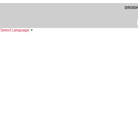
DROGHE
Select Language
▼