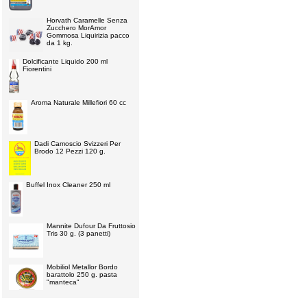
Horvath Caramelle Senza
Zucchero MorAmor
Gommosa Liquirizia pacco
da 1 kg.
Dolcificante Liquido 200 ml
Fiorentini
Aroma Naturale Millefiori 60 cc
Dadi Camoscio Svizzeri Per
Brodo 12 Pezzi 120 g.
Buffel Inox Cleaner 250 ml
Mannite Dufour Da Fruttosio
Tris 30 g. (3 panetti)
Mobiliol Metallor Bordo
barattolo 250 g. pasta
"manteca"