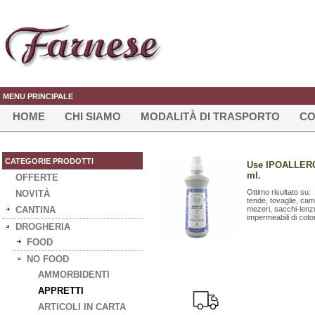
MENU PRINCIPALE
HOME
CHI SIAMO
MODALITÀ DI TRASPORTO
CO
CATEGORIE PRODOTTI
Use IPOALLERGE
ml.
OFFERTE
Ottimo risultato su:
NOVITÀ
tende, tovaglie, cami
CANTINA
mezeri, sacchi-lenzu
impermeabili di cotone.
DROGHERIA
FOOD
NO FOOD
AMMORBIDENTI
APPRETTI
ARTICOLI IN CARTA