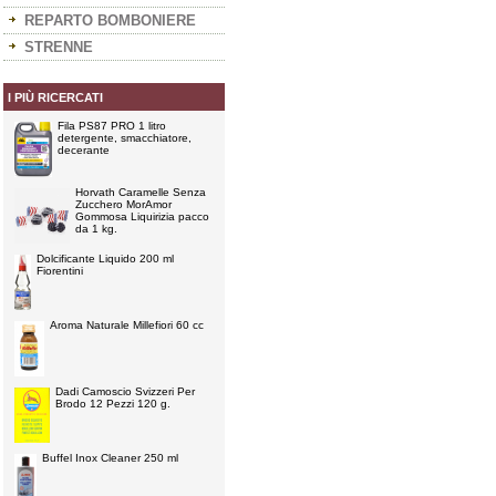
REPARTO BOMBONIERE
STRENNE
I PIÙ RICERCATI
Fila PS87 PRO 1 litro
detergente, smacchiatore,
decerante
Horvath Caramelle Senza
Zucchero MorAmor
Gommosa Liquirizia pacco
da 1 kg.
Dolcificante Liquido 200 ml
Fiorentini
Aroma Naturale Millefiori 60 cc
Dadi Camoscio Svizzeri Per
Brodo 12 Pezzi 120 g.
Buffel Inox Cleaner 250 ml