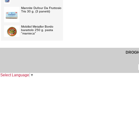
Mannite Dufour Da Fruttosio
Tris 30 g. (3 panetti)
Mobiliol Metallor Bordo
barattolo 250 g. pasta
"manteca"
DROGHE
Select Language
▼