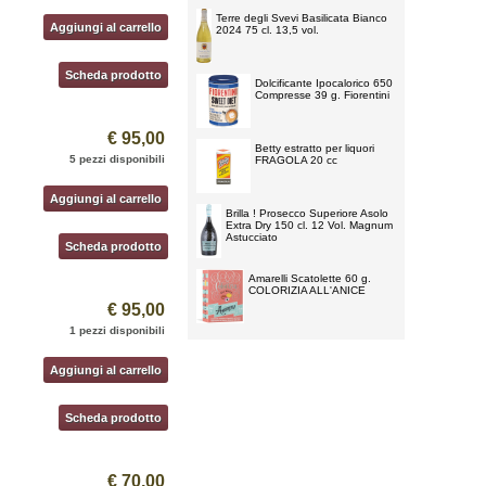
Terre degli Svevi Basilicata Bianco
Aggiungi al carrello
2024 75 cl. 13,5 vol.
Scheda prodotto
Dolcificante Ipocalorico 650
Compresse 39 g. Fiorentini
€ 95,00
Betty estratto per liquori
5 pezzi disponibili
FRAGOLA 20 cc
Aggiungi al carrello
Brilla ! Prosecco Superiore Asolo
Extra Dry 150 cl. 12 Vol. Magnum
Astucciato
Scheda prodotto
Amarelli Scatolette 60 g.
COLORIZIA ALL'ANICE
€ 95,00
1 pezzi disponibili
Aggiungi al carrello
Scheda prodotto
€ 70,00