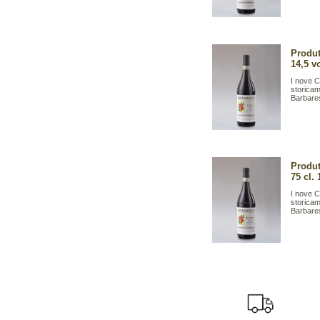
Produt
14,5 v
I nove C
storicam
Barbares
Produt
75 cl. 
I nove C
storicam
Barbares