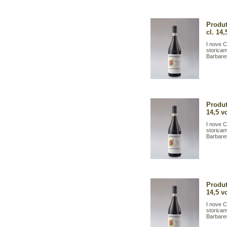
Produt
cl. 14,
I nove C
storicam
Barbares
Produt
14,5 v
I nove C
storicam
Barbares
Produt
14,5 v
I nove C
storicam
Barbares