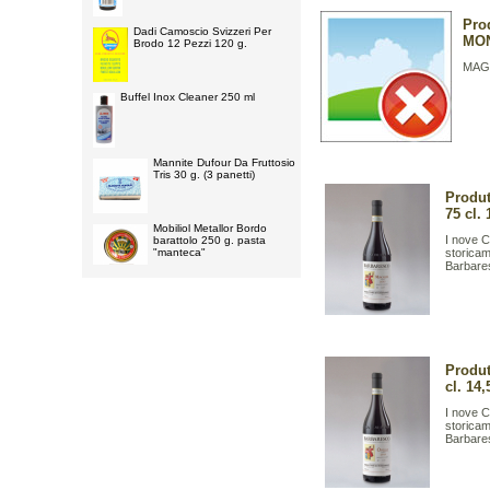
Pro
Dadi Camoscio Svizzeri Per
MON
Brodo 12 Pezzi 120 g.
MAGN
Buffel Inox Cleaner 250 ml
Mannite Dufour Da Fruttosio
Tris 30 g. (3 panetti)
Produt
75 cl. 
Mobiliol Metallor Bordo
I nove C
barattolo 250 g. pasta
"manteca"
storicam
Barbares
Produt
cl. 14,
I nove C
storicam
Barbares