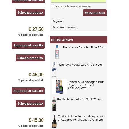
Ricorda le mie credenziali
Scheda prodotto
Entra nel sito
Registrati
Recupera password
€ 27,50
9 pezzi disponibili
ULTIMI ARRIVI
Aggiungi al carrello
Beefeather Alcoohol Free 70 cl.
Scheda prodotto
Wyborowa Vodka 100 cl. 37,5 vol.
€ 45,00
2 pezzi disponibili
Pommery Champagne Brut
Royal 75 cl 12,5 vol.
ASTUCCIATO
Aggiungi al carrello
Braulio Amaro Alpino 70 cl. 21 vol.
Scheda prodotto
Cavicchioli Lambrusco Grasparossa
€ 45,00
di Castelvetro Amabile 75 cl. 8 vol.
6 pezzi disponibili