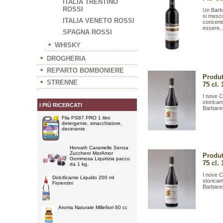
ITALIA TRENTINO
ROSSI
Un Barba
si mesco
ITALIA VENETO ROSSI
concentr
essere..
SPAGNA ROSSI
WHISKY
DROGHERIA
REPARTO BOMBONIERE
Produt
STRENNE
75 cl. 
I nove C
storicam
I PIÙ RICERCATI
Barbares
Fila PS87 PRO 1 litro
detergente, smacchiatore,
decerante
Horvath Caramelle Senza
Zucchero MorAmor
Produt
Gommosa Liquirizia pacco
75 cl. 
da 1 kg.
I nove C
Dolcificante Liquido 200 ml
storicam
Fiorentini
Barbares
Aroma Naturale Millefiori 60 cc