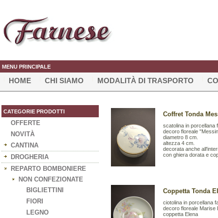
MENU PRINCIPALE
HOME
CHI SIAMO
MODALITÀ DI TRASPORTO
CO
CATEGORIE PRODOTTI
Coffret Tonda Mes
OFFERTE
scatolina in porcellana
decoro floreale "Messi
NOVITÀ
diametro 8 cm.
altezza 4 cm.
CANTINA
decorata anche all'inte
con ghiera dorata e co
DROGHERIA
REPARTO BOMBONIERE
NON CONFEZIONATE
BIGLIETTINI
Coppetta Tonda El
FIORI
ciotolina in porcellana
decoro floreale Marise
LEGNO
coppetta Elena