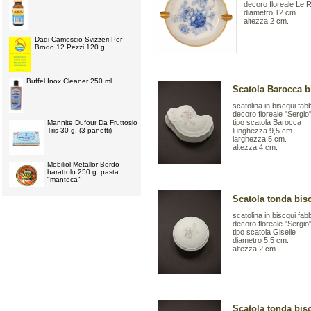
decoro floreale Le R
diametro 12 cm.
altezza 2 cm.
Dadi Camoscio Svizzeri Per
Brodo 12 Pezzi 120 g.
Buffel Inox Cleaner 250 ml
Scatola Barocca b
scatolina in biscqui fa
decoro floreale "Sergio
tipo scatola Barocca
Mannite Dufour Da Fruttosio
Tris 30 g. (3 panetti)
lunghezza 9,5 cm.
larghezza 5 cm.
altezza 4 cm.
Mobiliol Metallor Bordo
barattolo 250 g. pasta
"manteca"
Scatola tonda bis
scatolina in biscqui fa
decoro floreale "Sergio
tipo scatola Giselle
diametro 5,5 cm.
altezza 2 cm.
Scatola tonda bis