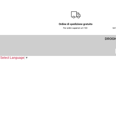
DROGHE
Select Language
▼