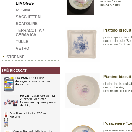
diametro 12 cm.
LIMOGES
altezza 3,5 cm.
RESINA
SACCHETTINI
SCATOLINE
Piattino biscu
TERRACOTTA /
CERAMICA
piattino quadrato in
decoro floreale "Se
TULLE
dimensioni 9x9 cm.
VETRO
STRENNE
I PIÙ RICERCATI
Piattino biscu
Fila PS87 PRO 1 litro
detergente, smacchiatore,
piattino in biscqui 
decerante
decoro Le Roy
dimensioni 11x11,5 
Horvath Caramelle Senza
Zucchero MorAmor
Gommosa Liquirizia pacco
da 1 kg.
Dolcificante Liquido 200 ml
Fiorentini
Posacenere "Le
posacenere in porce
Aroma Naturale Millefiori 60 cc