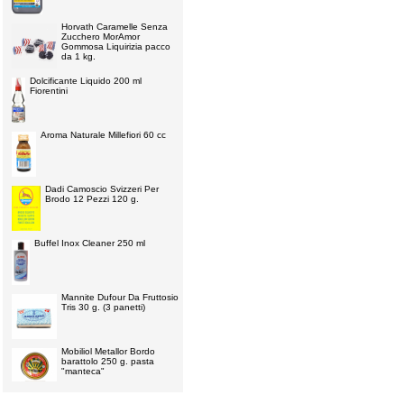
Horvath Caramelle Senza
Zucchero MorAmor
Gommosa Liquirizia pacco
da 1 kg.
Dolcificante Liquido 200 ml
Fiorentini
Aroma Naturale Millefiori 60 cc
Dadi Camoscio Svizzeri Per
Brodo 12 Pezzi 120 g.
Buffel Inox Cleaner 250 ml
Mannite Dufour Da Fruttosio
Tris 30 g. (3 panetti)
Mobiliol Metallor Bordo
barattolo 250 g. pasta
"manteca"