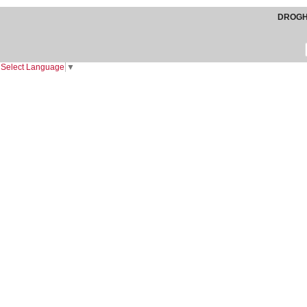
DROGHE
Select Language
▼