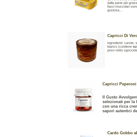
dalla parte più gras
fasci muscolari son
gustosa....
Capricci Di Ver
ingredienti: carote,
bianco (contiene
sul
peso netto sgoccio
Capricci Peperoni 
Il Gusto Avvolgent
selezionati per la
con una ricca cre
sapori autentici del
Cardo Gobbo all