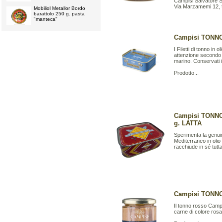
Campisi Salvatore S.
Via Marzamemi 12,
Mobiliol Metallor Bordo
barattolo 250 g. pasta
"manteca"
Campisi TONNO
I Filetti di tonno i
attenzione secondo l
marino. Conservati in
Prodotto...
Campisi TONN
g. LATTA
Sperimenta la genuini
Mediterraneo in olio
racchiude in sé tutta
Campisi TONNO
Il tonno rosso Campi
carne di colore ros