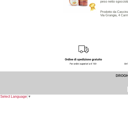
peso netto sgoccio
Prodotto da Cascin
Via Grangia, 4 Car
DROGHE
Select Language
▼