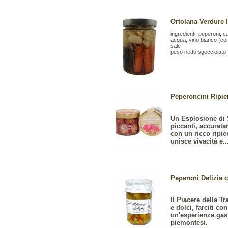
Ortolana Verdure 
ingredienti: peperoni, ca
acqua, vino bianco (co
sale
peso netto sgocciolato 
Peperoncini Ripie
Un Esplosione di 
piccanti, accuratam
con un ricco ripie
unisce vivacità e..
Peperoni Delizia c
Il Piacere della T
e dolci, farciti c
un'esperienza gast
piemontesi.