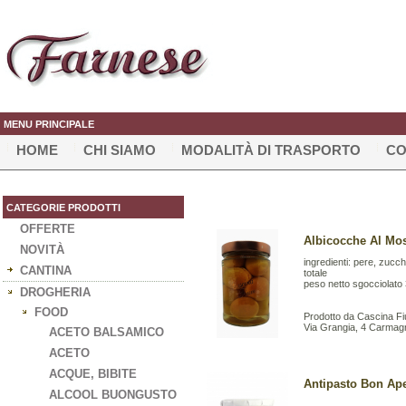
MENU PRINCIPALE
HOME
CHI SIAMO
MODALITÀ DI TRASPORTO
CO
CATEGORIE PRODOTTI
OFFERTE
Albicocche Al Mos
NOVITÀ
ingredienti: pere, zucc
CANTINA
totale
peso netto sgocciolato
DROGHERIA
FOOD
Prodotto da Cascina F
Via Grangia, 4 Carmag
ACETO BALSAMICO
ACETO
ACQUE, BIBITE
Antipasto Bon Apet
ALCOOL BUONGUSTO