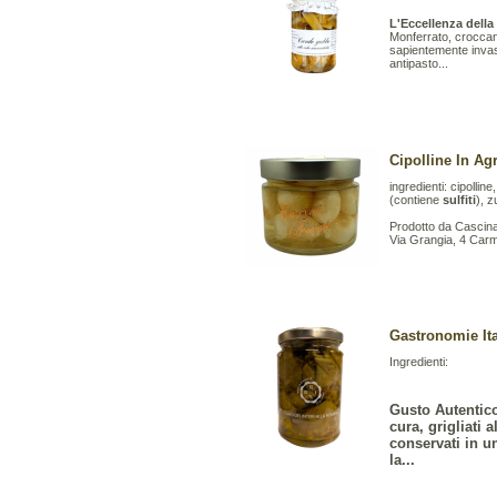
L'Eccellenza della
Monferrato, croccan
sapientemente invasa
antipasto...
Cipolline In A
ingredienti: cipolli
(contiene
sulfiti
), 
Prodotto da Cascin
Via Grangia, 4 Car
Gastronomie Ita
Ingredienti:
Gusto Autentico
cura, grigliati 
conservati in u
la...