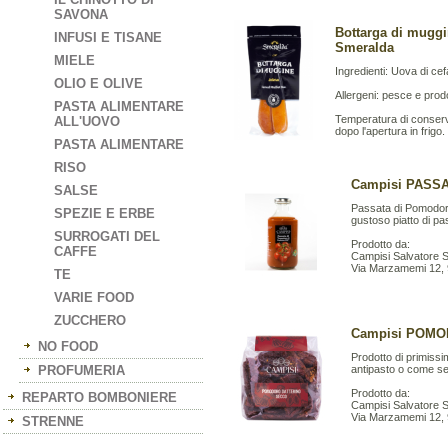
SAVONA
Bottarga di muggin
INFUSI E TISANE
Smeralda
MIELE
Ingredienti: Uova di cef
OLIO E OLIVE
Allergeni: pesce e prod
PASTA ALIMENTARE
Temperatura di conserva
ALL'UOVO
dopo l'apertura in frig
PASTA ALIMENTARE
RISO
Campisi PASSA
SALSE
Passata di Pomodoro 
SPEZIE E ERBE
gustoso piatto di p
SURROGATI DEL
Prodotto da:
CAFFE
Campisi Salvatore S.
Via Marzamemi 12,
TE
VARIE FOOD
ZUCCHERO
Campisi POMO
NO FOOD
Prodotto di primissi
PROFUMERIA
antipasto o come s
Prodotto da:
REPARTO BOMBONIERE
Campisi Salvatore S.
Via Marzamemi 12,
STRENNE