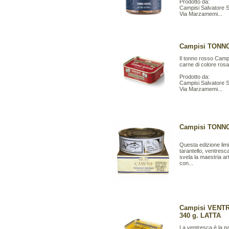
Prodotto da:
Campisi Salvatore S.
Via Marzamemi...
Campisi TONNO
Il tonno rosso Campi
carne di colore ros
Prodotto da:
Campisi Salvatore S.
Via Marzamemi...
Campisi TONNO
Questa edizione limit
tarantello, ventresc
svela la maestria ar
con...
Campisi VENT
340 g. LATTA
La ventresca è la pa