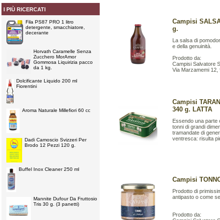
I PIÙ RICERCATI
Campisi SALS
Fila PS87 PRO 1 litro
detergente, smacchiatore,
g.
decerante
La salsa di pomodoro
e della genuinità.
Horvath Caramelle Senza
Zucchero MorAmor
Prodotto da:
Gommosa Liquirizia pacco
Campisi Salvatore S.
da 1 kg.
Via Marzamemi 12,
Dolcificante Liquido 200 ml
Fiorentini
Campisi TARA
340 g. LATTA
Aroma Naturale Millefiori 60 cc
Essendo una parte co
tonni di grandi dime
tramandate di gener
ventresca: risulta più
Dadi Camoscio Svizzeri Per
Brodo 12 Pezzi 120 g.
Buffel Inox Cleaner 250 ml
Campisi TONNO
Prodotto di primissi
antipasto o come s
Mannite Dufour Da Fruttosio
Tris 30 g. (3 panetti)
Prodotto da: