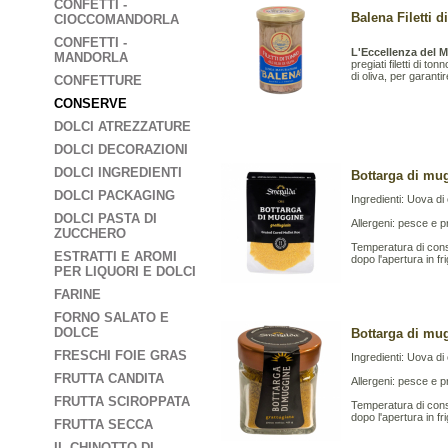
CONFETTI -
Balena Filetti d
CIOCCOMANDORLA
CONFETTI -
L'Eccellenza del M
MANDORLA
pregiati filetti di to
di oliva, per garant
CONFETTURE
CONSERVE
DOLCI ATREZZATURE
DOLCI DECORAZIONI
DOLCI INGREDIENTI
Bottarga di mu
DOLCI PACKAGING
Ingredienti: Uova di 
DOLCI PASTA DI
Allergeni: pesce e p
ZUCCHERO
Temperatura di conse
ESTRATTI E AROMI
dopo l'apertura in f
PER LIQUORI E DOLCI
FARINE
FORNO SALATO E
DOLCE
Bottarga di mu
FRESCHI FOIE GRAS
Ingredienti: Uova di 
FRUTTA CANDITA
Allergeni: pesce e p
FRUTTA SCIROPPATA
Temperatura di conse
dopo l'apertura in f
FRUTTA SECCA
IL CHINOTTO DI