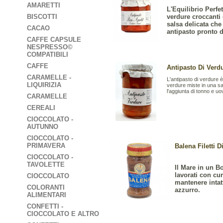
AMARETTI
L'Equilibrio Perfe
verdure croccanti 
BISCOTTI
salsa delicata che
CACAO
antipasto pronto d
CAFFE CAPSULE
NESPRESSO©
COMPATIBILI
CAFFE
Antipasto Di Verdu
CARAMELLE -
L'antipasto di verdure 
LIQUIRIZIA
verdure miste in una s
l'aggiunta di tonno e uo
CARAMELLE
CEREALI
CIOCCOLATO -
AUTUNNO
CIOCCOLATO -
PRIMAVERA
Balena Filetti D
CIOCCOLATO -
TAVOLETTE
Il Mare in un Bo
lavorati con cur
CIOCCOLATO
mantenere intat
COLORANTI
azzurro.
ALIMENTARI
CONFETTI -
CIOCCOLATO E ALTRO