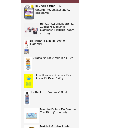
Fila PS87 PRO 1 litro
detergente, smacchiatore,
decerante
Horvath Caramelle Senza
Zucchero MorAmor
Gommosa Liquirizia pacco
da 1 kg.
Dolcificante Liquido 200 ml
Fiorentini
Aroma Naturale Millefiori 60 cc
Dadi Camoscio Svizzeri Per
Brodo 12 Pezzi 120 g.
Buffel Inox Cleaner 250 ml
Mannite Dufour Da Fruttosio
Tris 30 g. (3 panetti)
Mobiliol Metallor Bordo