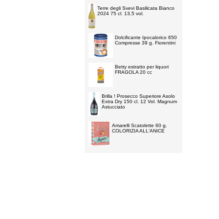
Terre degli Svevi Basilicata Bianco
2024 75 cl. 13,5 vol.
Dolcificante Ipocalorico 650
Compresse 39 g. Fiorentini
Betty estratto per liquori
FRAGOLA 20 cc
Brilla ! Prosecco Superiore Asolo
Extra Dry 150 cl. 12 Vol. Magnum
Astucciato
Amarelli Scatolette 60 g.
COLORIZIA ALL'ANICE