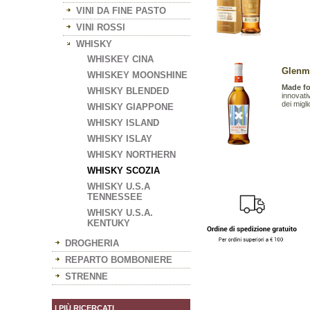
VINI DA FINE PASTO
VINI ROSSI
WHISKY
WHISKEY CINA
Glenmo
WHISKEY MOONSHINE
Made fo
WHISKY BLENDED
innovati
dei migli
WHISKY GIAPPONE
WHISKY ISLAND
WHISKY ISLAY
WHISKY NORTHERN
WHISKY SCOZIA
WHISKY U.S.A
TENNESSEE
WHISKY U.S.A.
KENTUKY
DROGHERIA
REPARTO BOMBONIERE
STRENNE
I PIÙ RICERCATI