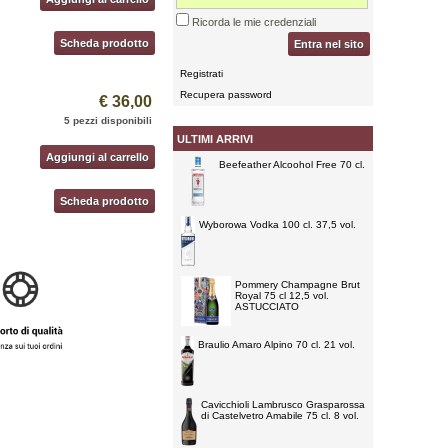
Ricorda le mie credenziali
Scheda prodotto
Entra nel sito
Registrati
Recupera password
€ 36,00
5 pezzi disponibili
ULTIMI ARRIVI
Aggiungi al carrello
Beefeather Alcoohol Free 70 cl.
Scheda prodotto
Wyborowa Vodka 100 cl. 37,5 vol.
Pommery Champagne Brut
Royal 75 cl 12,5 vol.
ASTUCCIATO
Braulio Amaro Alpino 70 cl. 21 vol.
Cavicchioli Lambrusco Grasparossa
di Castelvetro Amabile 75 cl. 8 vol.