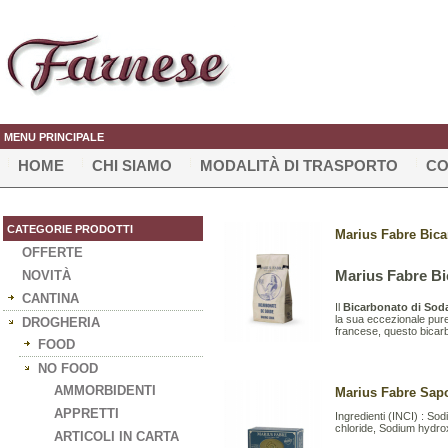
MENU PRINCIPALE
HOME
CHI SIAMO
MODALITÀ DI TRASPORTO
CO
CATEGORIE PRODOTTI
Marius Fabre Bica
OFFERTE
Marius Fabre Bi
NOVITÀ
CANTINA
Il
Bicarbonato di Sod
la sua eccezionale pure
DROGHERIA
francese, questo bicarb
FOOD
NO FOOD
AMMORBIDENTI
Marius Fabre Sapo
APPRETTI
Ingredienti (INCI) : So
chloride, Sodium hydro
ARTICOLI IN CARTA