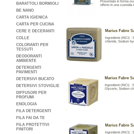
Presentato in forma oval
BARATTOLI BORMIOLI
offerto in una custodia 
BE NANO
CARTA IGIENICA
CARTA PER CUCINA
Marius Fabre S
CERE E DECERANTI
COLLE
Ingredienti (INCI) 
chloride, Sodium hy
COLORANTI PER
TESSUTI
DEODORANTI
AMBIENTE
DETERGENTI
PAVIMENTI
Marius Fabre S
DETERSIVI BUCATO
Ingredienti (INCI) 
DETERSIVI STOVIGLIE
Glycerin, Sodium ch
DIFFUSORI PER
PROFUMI
ENOLOGIA
FILA DETERGENTI
FILA FAI DA TE
FILA PROTETTIVI
Marius Fabre S
FINITORI
Ingredienti (INCI) 