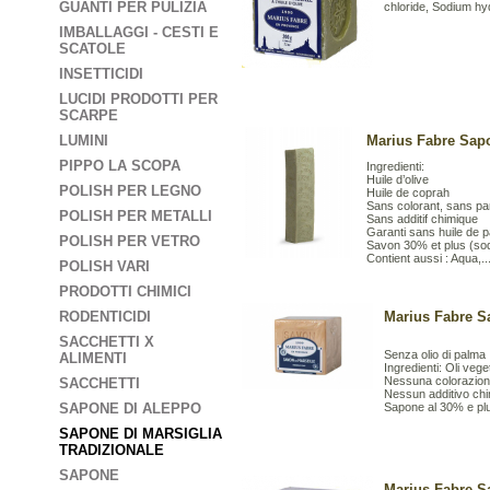
GUANTI PER PULIZIA
chloride, Sodium hy
IMBALLAGGI - CESTI E
SCATOLE
INSETTICIDI
LUCIDI PRODOTTI PER
SCARPE
LUMINI
Marius Fabre Sapo
PIPPO LA SCOPA
Ingredienti:
Huile d’olive
POLISH PER LEGNO
Huile de coprah
Sans colorant, sans p
POLISH PER METALLI
Sans additif chimique
Garanti sans huile de 
POLISH PER VETRO
Savon 30% et plus (sod
Contient aussi : Aqua,..
POLISH VARI
PRODOTTI CHIMICI
RODENTICIDI
Marius Fabre S
SACCHETTI X
Senza olio di palma
ALIMENTI
Ingredienti: Oli vege
Nessuna colorazion
SACCHETTI
Nessun additivo ch
SAPONE DI ALEPPO
Sapone al 30% e plu
SAPONE DI MARSIGLIA
TRADIZIONALE
SAPONE
Marius Fabre S