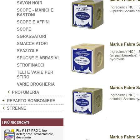
SAVON NOIR
Ingredienti (INCI) :
SCOPE - MANICI E
Glycerin,Sodium chl
BASTONI
SCOPE E AFFINI
SCOPE
SGRASSATORI
SMACCHIATORI
Marius Fabre S
SPAZZOLE
Ingredienti (INCI) 
(or palmkernelate),
SPUGNE E ABRASIVI
hydroxide
STROFINACCI
TELI E VARIE PER
STIRO
VARIE DROGHERIA
Marius Fabre Sa
PROFUMERIA
Ingredienti (INCI) 
chloride, Sodium hy
REPARTO BOMBONIERE
STRENNE
I PIÙ RICERCATI
Fila PS87 PRO 1 litro
detergente, smacchiatore,
Marius Fabre Sa
decerante