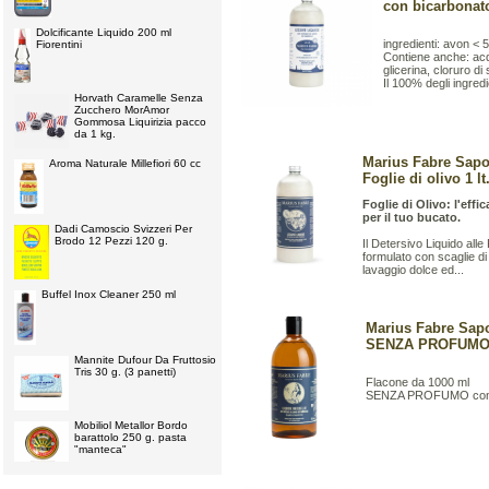
con bicarbonat
Dolcificante Liquido 200 ml
ingredienti: avon < 
Fiorentini
Contiene anche: acq
glicerina, cloruro di
Il 100% degli ingredi
Horvath Caramelle Senza
Zucchero MorAmor
Gommosa Liquirizia pacco
da 1 kg.
Marius Fabre Sapo
Aroma Naturale Millefiori 60 cc
Foglie di olivo 1 lt
Foglie di Olivo: l'effi
per il tuo bucato.
Dadi Camoscio Svizzeri Per
Brodo 12 Pezzi 120 g.
Il Detersivo Liquido alle
formulato con scaglie di
lavaggio dolce ed...
Buffel Inox Cleaner 250 ml
Marius Fabre Sapon
SENZA PROFUM
Mannite Dufour Da Fruttosio
Tris 30 g. (3 panetti)
Flacone da 1000 ml
SENZA PROFUMO con f
Mobiliol Metallor Bordo
barattolo 250 g. pasta
"manteca"