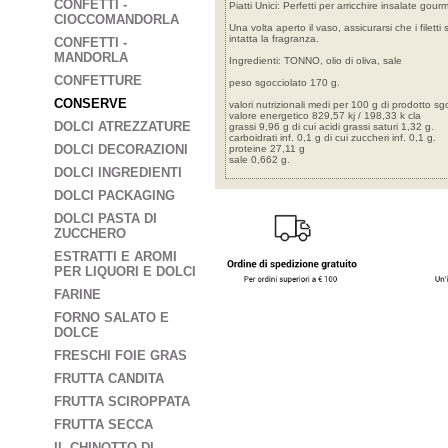
CONFETTI -
Piatti Unici: Perfetti per arricchire insalate go
CIOCCOMANDORLA
Una volta aperto il vaso, assicurarsi che i filet
intatta la fragranza.
CONFETTI -
MANDORLA
Ingredienti: TONNO, olio di oliva, sale
CONFETTURE
peso sgocciolato 170 g.
CONSERVE
valori nutrizionali medi per 100 g di prodotto sg
valore energetico 829,57 kj / 198,33 k cla
DOLCI ATREZZATURE
grassi 9,96 g di cui acidi grassi saturi 1,32 g.
carboidrati inf. 0,1 g di cui zuccheri inf. 0,1 g.
DOLCI DECORAZIONI
proteine 27,11 g
sale 0,662 g.
DOLCI INGREDIENTI
DOLCI PACKAGING
DOLCI PASTA DI
ZUCCHERO
ESTRATTI E AROMI
PER LIQUORI E DOLCI
FARINE
FORNO SALATO E
DOLCE
FRESCHI FOIE GRAS
FRUTTA CANDITA
FRUTTA SCIROPPATA
FRUTTA SECCA
IL CHINOTTO DI