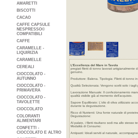
AMARETTI
BISCOTTI
CACAO
CAFFE CAPSULE
NESPRESSO©
COMPATIBILI
CAFFE
CARAMELLE -
LIQUIRIZIA
CARAMELLE
L'Eccellenza del Mare in Tavola
CEREALI
pregiati filetti di tonno lavorati artigianalment
genuino.
CIOCCOLATO -
AUTUNNO
Produttore: Balena. Tipologia: Filetti di tonno in
CIOCCOLATO -
Qualità Selezionata: Vengono scelti solo i tagli 
PRIMAVERA
Lavorazione Manuale: Il confezionamento manuale
qualità visibile già al momento dell'acquisto.
CIOCCOLATO -
TAVOLETTE
Sapore Equilibrato: L'olio di oliva utilizzato 
durante la degustazione.
CIOCCOLATO
Ricco di Nutrienti: Una fonte naturale di protein
COLORANTI
Degustazione:
ALIMENTARI
Al palato, i filetti risultano sodi ma allo stesso
Modalità di Consumo:
CONFETTI -
CIOCCOLATO E ALTRO
Antipasti: Ideali serviti al naturale, accompagnat