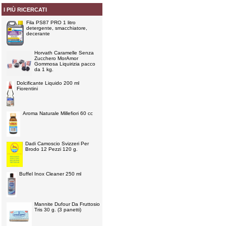
I PIÙ RICERCATI
Fila PS87 PRO 1 litro
detergente, smacchiatore,
decerante
Horvath Caramelle Senza
Zucchero MorAmor
Gommosa Liquirizia pacco
da 1 kg.
Dolcificante Liquido 200 ml
Fiorentini
Aroma Naturale Millefiori 60 cc
Dadi Camoscio Svizzeri Per
Brodo 12 Pezzi 120 g.
Buffel Inox Cleaner 250 ml
Mannite Dufour Da Fruttosio
Tris 30 g. (3 panetti)