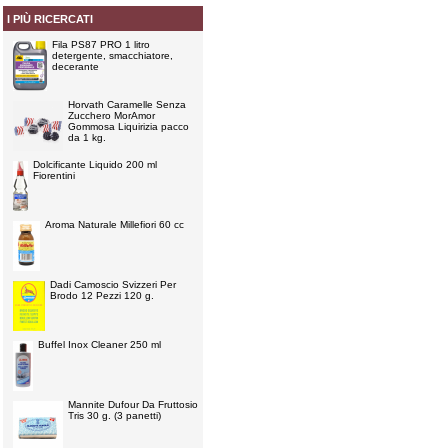
I PIÙ RICERCATI
Fila PS87 PRO 1 litro
detergente, smacchiatore,
decerante
Horvath Caramelle Senza
Zucchero MorAmor
Gommosa Liquirizia pacco
da 1 kg.
Dolcificante Liquido 200 ml
Fiorentini
Aroma Naturale Millefiori 60 cc
Dadi Camoscio Svizzeri Per
Brodo 12 Pezzi 120 g.
Buffel Inox Cleaner 250 ml
Mannite Dufour Da Fruttosio
Tris 30 g. (3 panetti)