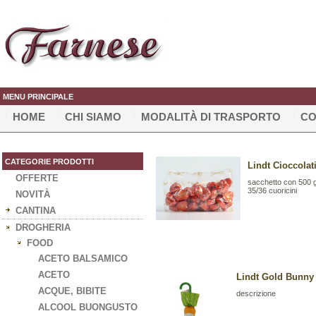
MENU PRINCIPALE
HOME
CHI SIAMO
MODALITÀ DI TRASPORTO
CO
CATEGORIE PRODOTTI
Lindt Cioccolat
OFFERTE
sacchetto con 500 gr
35/36 cuoricini
NOVITÀ
CANTINA
DROGHERIA
FOOD
ACETO BALSAMICO
ACETO
Lindt Gold Bunny 
ACQUE, BIBITE
descrizione
ALCOOL BUONGUSTO